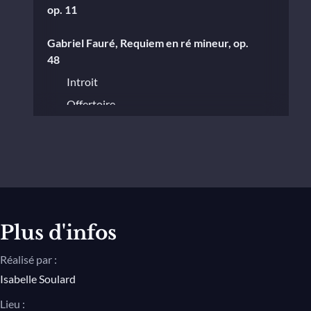
op. 11
Gabriel Fauré, Requiem en ré mineur, op.
48
Introit
Offertoire
Sanctus
Pie Jesus
Agnus Dei
Libera me
In Paradisum
Plus d'infos
Réalisé par :
Isabelle Soulard
Lieu :