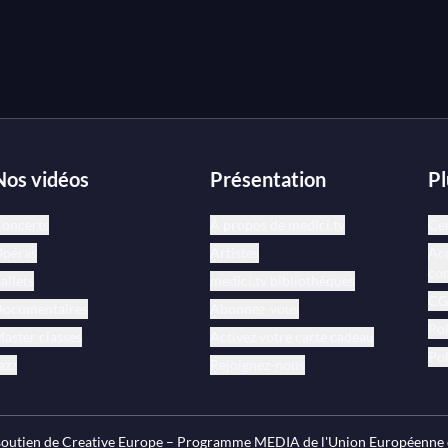
Nos vidéos
Présentation
Pl
oncerts
À propos de medici.tv
Cen
péras
Artistes
Acc
co
allets
medici.tv bibliothèques
CGV
ocumentaires
Abonnez-vous
Pol
aster classes
Activez votre carte cadeau
Pol
azz
Rejoignez-nous
e soutien de Creative Europe – Programme MEDIA de l'Union Européenne