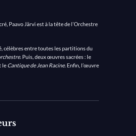
cré, Paavo Järvi est à la tête de l'Orchestre
célèbres entre toutes les partitions du
orchestre
. Puis, deux œuvres sacrées : le
t le
Cantique de Jean Racine
. Enfin, l’œuvre
ond et gracieux Requiem de Fauré. Il en
rimait pas l’effroi de la mort, quelqu’un l’a
e sens la mort : comme une délivrance
t que comme un passage douloureux. »
 Paris, rassemble le baryton Matthias
eurs
icard et le violoniste Philippe Aïche dans
rchestrale de Gabriel Fauré. Ces solistes