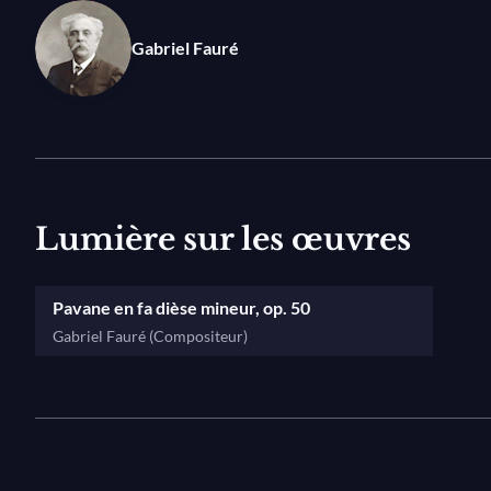
rejoignent l'Orchestre de Paris et son chœur, placés so
Paavo Järvi.
Gabriel Fauré
Lumière sur les œuvres
Pavane en fa dièse mineur, op. 50
Gabriel Fauré (Compositeur)