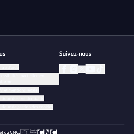
us
Suivez-nous
tre d’aide
essibilité : partiellement
nforme
 et mentions légales
itique de confidentialité
itique de gestion des cookies
 et du CNC.