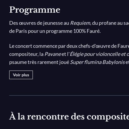
Programme
Des œuvres de jeunesse au
Requiem
, du profane au sa
de Paris pour un programme 100% Fauré.
Le concert commence par deux chefs-d'œuvre de Fauré, 
compositeur, la
Pavane
et l'
Élégie pour violoncelle et 
psaume très rarement joué
Super flumina Babylonis
e
centrale de ce programme est sans aucun doute le prof
Voir plus
dit d’ailleurs ceci : « Mon
Requiem
… on a dit qu’il n’exp
appelé une berceuse de la mort. Mais c’est ainsi que j
heureuse, une aspiration au bonheur d’au-delà, plutô
Ce concert exceptionnel, enregistré à la Salle Pleyel à
À la rencontre des composit
Goerne, la soprano Chen Reiss, le violoncelliste Eric P
un programme entièrement dédié à l'œuvre chorale et o