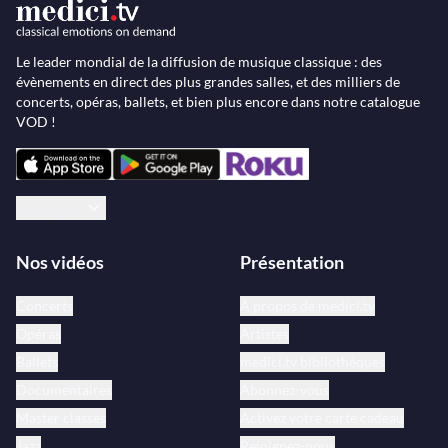
Le leader mondial de la diffusion de musique classique : des
évènements en direct des plus grandes salles, et des milliers de
concerts, opéras, ballets, et bien plus encore dans notre catalogue
VOD !
Français
Nos vidéos
Présentation
Concerts
À propos de medici.tv
Opéras
Artistes
Ballets
medici.tv bibliothèques
Documentaires
Abonnez-vous
Master classes
Activez votre carte cadeau
Jazz
Rejoignez-nous