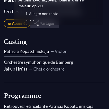
majeur, op. 60
Orchestre symphonique de Bamberg
1. Allegro non tanto
2. Adagio
Abonnés
Partager
3. Scherzo: Furiant (Presto)
4. Finale: Allegro con spirito
Casting
Patricia Kopatchinskaja
— Violon
Orchestre symphonique de Bamberg
Jakub Hrůša
— Chef d'orchestre
Programme
Retrouvez l’étincelante Patricia Kopatchinskaja,