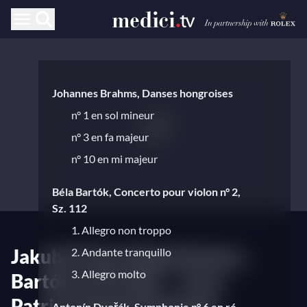
Johannes Brahms, Danses hongroises
n° 1 en sol mineur
n° 3 en fa majeur
n° 10 en mi majeur
Béla Bartók, Concerto pour violon n° 2,
Sz. 112
1. Allegro non troppo
Jakub Hrůša dirige Brahms,
2. Andante tranquillo
3. Allegro molto
Bartók et Dvořák — Avec
Patricia Kopatchinskaja
Antonín Dvořák, Symphonie n° 6 en ré