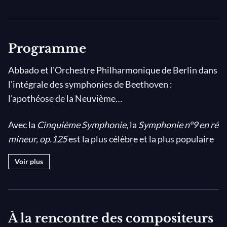
Programme
Abbado et l'Orchestre Philharmonique de Berlin dans
l'intégrale des symphonies de Beethoven :
l'apothéose de la Neuvième…
Avec la
Cinquième Symphonie
, la
Symphonie n°9 en ré
mineur, op.125
est la plus célèbre et la plus populaire
de toute la musique. Sa durée inédite (1h10, dont 25
Voir plus
min. pour le seul final), l'adjonction de solistes et de
chœurs, le choix de l'
Ode à la joie
de Schiller, son
exceptionnelle réussite, tout concourt à sa renommée
: la
Neuvième
est le « big bang » de la symphonie. On
À la rencontre des compositeurs
ne peut d'ailleurs qu'admirer le courage de ceux qui se