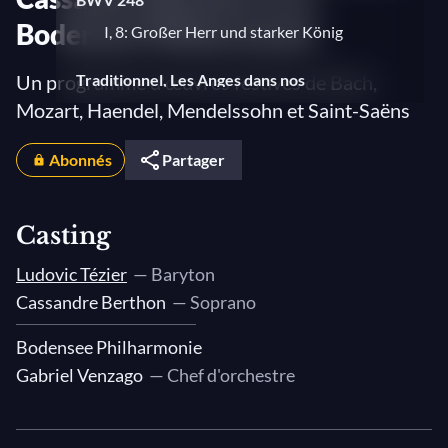
Bodensee Philharmonie
I, 8: Großer Herr und starker König
Un programme d'œuvres festives de Bach,
Traditionnel, Les Anges dans nos
campagnes
Mozart, Haendel, Mendelssohn et Saint-Saëns
Arcangelo Corelli, Concerto grosso en sol
Abonnés
Partager
mineur, op. 6, n° 8 (Concerto pour la nuit
de Noël)
Casting
2. Allegro
Ludovic Tézier
— Baryton
Felix Mendelssohn-Bartholdy, Elias, op.
Cassandre Berthon
— Soprano
70
Arioso : Ja, es sollen wohl die Berge
Bodensee Philharmonie
weichen
Gabriel Venzago
— Chef d'orchestre
Jean-Sébastien Bach, Vom Himmel hoch,
da komm' ich her, BWV 701 : Fughetta