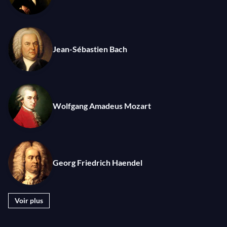
Georg Friedrich Haendel, Tochter Zion,
freue dich
Jean-Sébastien Bach
Felix Mendelssohn-Bartholdy, Hark! The
Herald Angels Sing
Traditionnel, O du fröhliche
Wolfgang Amadeus Mozart
Georg Friedrich Haendel
Voir plus