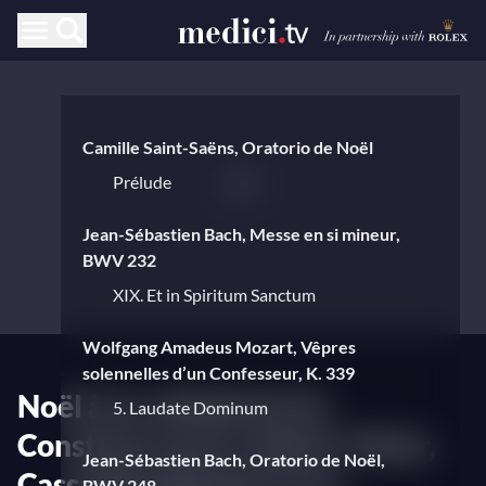
Camille Saint-Saëns, Oratorio de Noël
Prélude
Jean-Sébastien Bach, Messe en si mineur,
BWV 232
XIX. Et in Spiritum Sanctum
Wolfgang Amadeus Mozart, Vêpres
solennelles d’un Confesseur, K. 339
Noël à la cathédrale de
5. Laudate Dominum
Constance avec Ludovic Tézier,
Jean-Sébastien Bach, Oratorio de Noël,
Cassandre Berthon et la
BWV 248