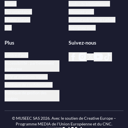
Ballets
medici.tv bibliothèques
Documentaires
Abonnez-vous
Master classes
Activez votre carte cadeau
Jazz
Rejoignez-nous
Plus
Suivez-nous
Centre d’aide
Accessibilité : partiellement
conforme
CGV et mentions légales
Politique de confidentialité
Politique de gestion des
cookies
© MUSEEC SAS
2026
. Avec le soutien de Creative Europe –
Programme MEDIA de l'Union Européenne et du CNC.