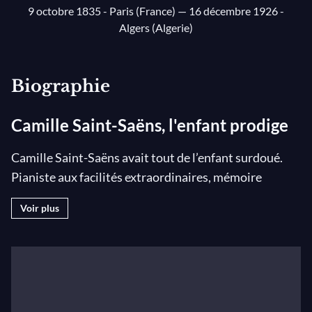
9 octobre 1835 - Paris (France)
— 16 décembre 1926 -
Algers (Algerie)
Biographie
Camille Saint-Saëns, l'enfant prodige
Camille Saint-Saëns avait tout de l’enfant surdoué.
Pianiste aux facilités extraordinaires, mémoire
musicale phénoménale, il composait à 5 ans, donnait
Voir plus
son premier concert Salle Pleyel à 11 ans et entrait en
classe de composition au Conservatoire de Paris pour
étudier auprès de Halévy à 13 ans seulement.
Franz
Liszt
,
Hector Berlioz
ou Pauline Viardot sont
émerveillés par les dons de Saint-Saëns qui, à partir