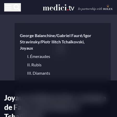
George Balanchine/Gabriel Fauré/Igor
Stravinsky/Piotr Ilitch Tchaïkovski,
Joyaux
I. Émeraudes
II. Rubis
III. Diamants
Joyaux de Balanchine, musique
de Fauré, Stravinsky et
Tchaïkovski