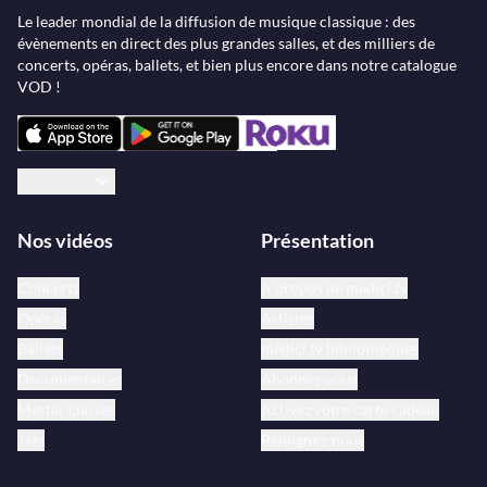
Le leader mondial de la diffusion de musique classique : des
évènements en direct des plus grandes salles, et des milliers de
concerts, opéras, ballets, et bien plus encore dans notre catalogue
VOD !
Français
Nos vidéos
Présentation
Concerts
À propos de medici.tv
Opéras
Artistes
Ballets
medici.tv bibliothèques
Documentaires
Abonnez-vous
Master classes
Activez votre carte cadeau
Jazz
Rejoignez-nous