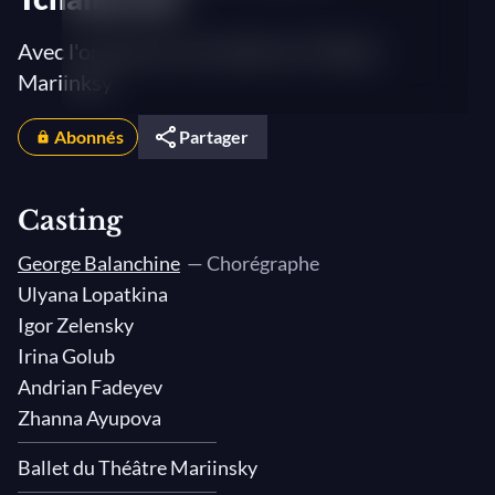
Avec l'orchestre et le ballet du Théâtre
Mariinksy
Abonnés
Partager
Casting
George Balanchine
— Chorégraphe
Ulyana Lopatkina
Igor Zelensky
Irina Golub
Andrian Fadeyev
Zhanna Ayupova
Ballet du Théâtre Mariinsky