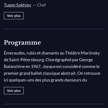
Tugan Sokhiev
— Chef
Voir plus
Programme
Émeraudes, rubis et diamants au Théâtre Mariinsky
de Saint-Pétersbourg. Chorégraphié par George
Balanchine en 1967,
Joyaux
est considéré comme le
premier grand ballet classique abstrait. On retrouve
ici quelques-uns des plus grands danseurs du
Mariinsky, Ulyana Lopatkina, Igor Zelensky ou encore
Voir plus
Andrian Fadeyev, aux côtés de Tugan Sokhiev et
l'Orchestre du Théâtre Mariinksy.