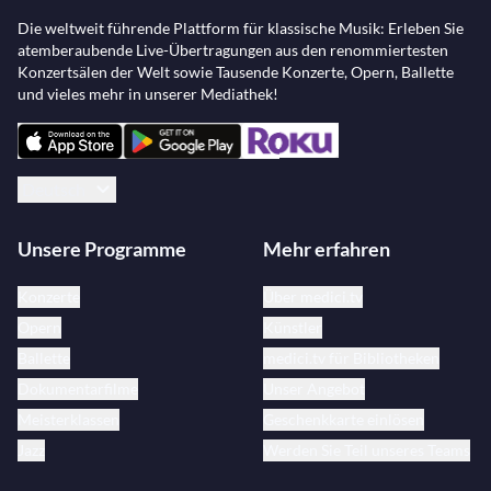
Die weltweit führende Plattform für klassische Musik: Erleben Sie
atemberaubende Live-Übertragungen aus den renommiertesten
Konzertsälen der Welt sowie Tausende Konzerte, Opern, Ballette
und vieles mehr in unserer Mediathek!
Deutsch
Unsere Programme
Mehr erfahren
Konzerte
Über medici.tv
Opern
Künstler
Ballette
medici.tv für Bibliotheken
Dokumentarfilme
Unser Angebot
Meisterklassen
Geschenkkarte einlösen
Jazz
Werden Sie Teil unseres Teams