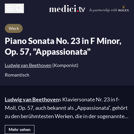
Werk
Piano Sonata No. 23 in F Minor,
Op. 57, "Appassionata"
Ludwig van Beethoven
(Komponist)
Romantisch
Ludwig van Beethoven
s Klaviersonate Nr. 23 in f-
Moll, Op. 57, auch bekannt als „Appassionata“, gehört
zu den berühmtesten Werken, die in der sogenannten
„heroischen“ Periode vom deutschen Komponisten
Mehr sehen
geschrieben wurden. Das Stück ist in drei Sätze