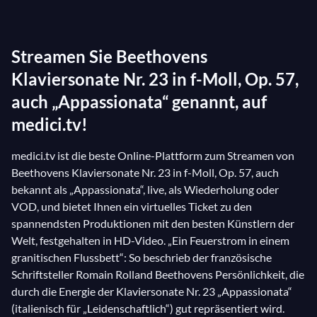
gegliedert, geprägt von den explosiven Melodien, die
der französische Schriftsteller Romain Rolland als
Streamen Sie Beethovens
„einen Feuerstrom in einem granitischen Flussbett“
bezeichnete. Folglich gilt diese Sonate als das beste
Klaviersonate Nr. 23 in f-Moll, Op. 57,
musikalische Porträt von Beethovens Psyche. Auf
auch „Appassionata“ genannt, auf
medici.tv finden Sie einige der besten
medici.tv!
Interpretationen dieses Meisterwerks: von
Behzod
Abduraimov beim Verbier Festival 2016
und vom
medici.tv ist die beste Online-Plattform zum Streamen von
Beethovens Klaviersonate Nr. 23 in f-Moll, Op. 57, auch
großen Beethoven-Spezialisten Claudio Arrau, der
bekannt als „Appassionata“, live, als Wiederholung oder
diese Sonate
in diesem hervorragenden Archivvideo
VOD, und bietet Ihnen ein virtuelles Ticket zu den
spielt.
spannendsten Produktionen mit den besten Künstlern der
Welt, festgehalten in HD-Video. „Ein Feuerstrom in einem
granitischen Flussbett“: So beschrieb der französische
Schriftsteller Romain Rolland Beethovens Persönlichkeit, die
durch die Energie der Klaviersonate Nr. 23 „Appassionata“
(italienisch für „Leidenschaftlich“) gut repräsentiert wird.