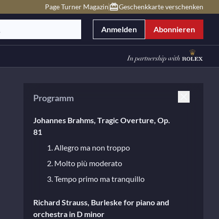
Page Turner Magazin
Geschenkkarte verschenken
Anmelden
Abonnieren
Programm
Johannes Brahms, Tragic Overture, Op.
81
1. Allegro ma non troppo
2. Molto più moderato
3. Tempo primo ma tranquillo
Richard Strauss, Burleske for piano and
orchestra in D minor