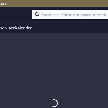
tzung.
ssen
Jazz
Kalender