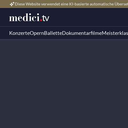
Diese Website verwendet eine KI-basierte automatische Überse
Konzerte
Opern
Ballette
Dokumentarfilme
Meisterkla