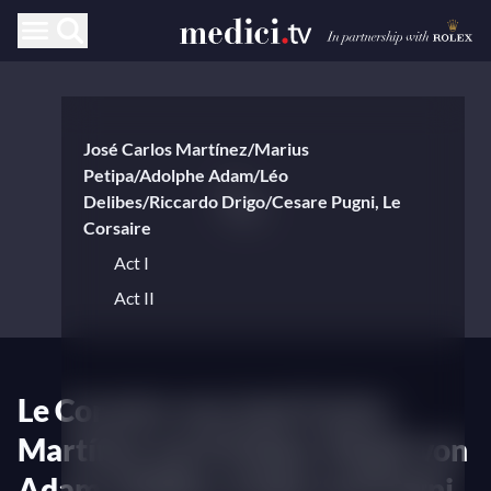
José Carlos Martínez/Marius
Petipa/Adolphe Adam/Léo
Delibes/Riccardo Drigo/Cesare Pugni, Le
Corsaire
Act I
Act II
Le Corsaire von José Carlos
Martínez nach Petipa, Musik von
Adam, Delibes, Drigo und Pugni