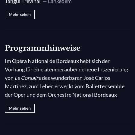
Tangui Trévinal
— Lankedem
Mehr sehen
Programmhinweise
Im Opéra National de Bordeaux hebt sich der
Vorhang für eine atemberaubende neue Inszenierung
von
Le Corsaire
des wunderbaren José Carlos
Martínez, zum Leben erweckt vom Ballettensemble
der Oper und dem Orchestre National Bordeaux
Aquitaine
.
Das Ballett folgt der epischen Geschichte
Mehr sehen
des wagemutigen Piraten Conrad, der sich in die
schöne Medora verliebt und sich aufmacht, sie aus der
Gefangenschaft zu befreien. Voller Romantik,