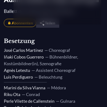
Ballett der Nationaloper Bordeaux
Abonnenten
Teilen
Besetzung
José Carlos Martínez
— Choreograf
Iñaki Cobos Guerrero
— Bühnenbildner,
Kostümbildner(in), Szenografie
Agnès Letestu
— Assistent Choreograf
Luis Perdiguero
— Beleuchtung
Marini da Silva Vianna
— Médora
Riku Ota
— Conrad
Perle Vilette de Callenstein
— Gulnara