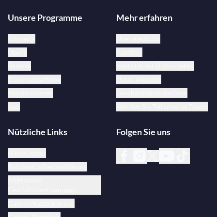
Unsere Programme
Mehr erfahren
Konzerte
Über medici.tv
Opern
Künstler
Ballette
medici.tv für Bibliotheken
Dokumentarfilme
Unser Angebot
Meisterklassen
Geschenkkarte einlösen
Jazz
Werden Sie Teil unseres Teams
Nützliche Links
Folgen Sie uns
Hilfe-Center
Barrierefreiheitserklärung
Allgemeine
Geschäftsbedingungen
Datenschutzerklärung
Cookie-Richtlinie