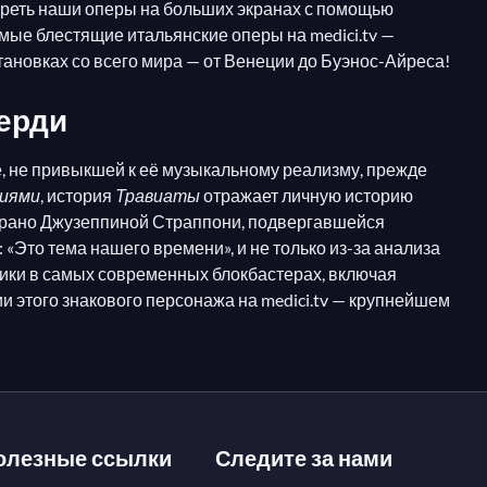
отреть наши оперы на больших экранах с помощью
амые блестящие итальянские оперы на medici.tv —
ановках со всего мира — от Венеции до Буэнос-Айреса!
ерди
е, не привыкшей к её музыкальному реализму, прежде
лиями
, история
Травиаты
отражает личную историю
опрано Джузеппиной Страппони, подвергавшейся
«Это тема нашего времени», и не только из-за анализа
лики в самых современных блокбастерах, включая
и этого знакового персонажа на medici.tv — крупнейшем
олезные ссылки
Следите за нами