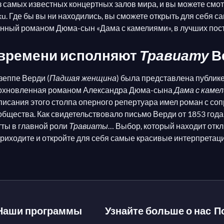
из самых известных концертных залов мира, и вы можете см
ku. Где бы вы ни находились, вы сможете открыть для себя с
нный романом Дюма-сын «Дама с камелиями», в лучших пост
 времени исполняют
Травиату
В
еппе Верди (
Падшая женщина
) была представлена публик
Вдохновленная романом Александра Дюма-сына
Дама с каме
аписания этого столпа оперного репертуара имел роман с с
щества. Как свидетельствовало письмо Верди от 1853 года: 
тты в главной роли
Травиаты
… Выбор, который находит отк
Приходите и откройте для себя самые красивые интерпретаци
Наши программы
Узнайте больше о нас
П