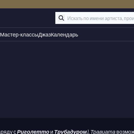
Мастер-классы
Джаз
Календарь
аряду с
Риголетто
и
Трубадуром
)
,
Травиата
возмож