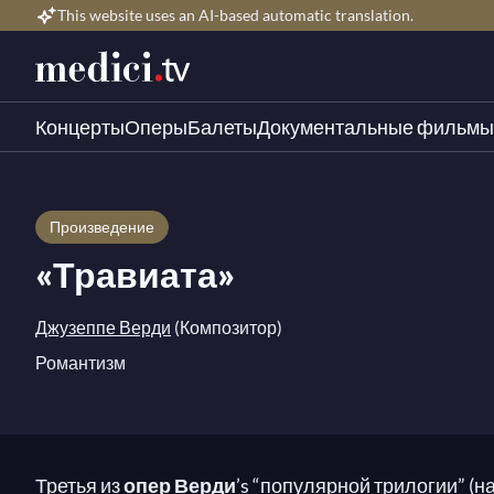
This website uses an AI-based automatic translation.
Концерты
Оперы
Балеты
Документальные фильмы
Произведение
«Травиата»
Джузеппе Верди
(Композитор)
Романтизм
Третья из
опер Верди
’s “популярной трилогии” (н