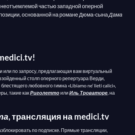
о неотъемлемой частью западной оперной
мпозиции, основанной на романе Дюма-сына
Дама
ляется в молодого Альфредо. Однако Жермон,
ается и умирает в одиночестве от туберкулеза.
адах с моралью того времени, которая в лучшем
edici.tv!
жных и хрупких персонажах…В
Травиате
выборы
си или по запросу, предлагающая вам виртуальный
на Стреппони, сильно заболела, и, будучи
взойденный столп оперного репертуара Верди,
аспект характера Жермона отсылают к клевете,
естящего любовного гимна «Libiamo ne’ lieti calici»,
 которым у нее был ребенок.
ры, такие как
Риголетто
или
Иль Троваторе
, на
бъемлющей роли необходим голос колоратурного
ричина, почему исполнение
Марии Каллас
’
та
, трансляция на medici.tv
азблокировать по подписке. Прямые трансляции,