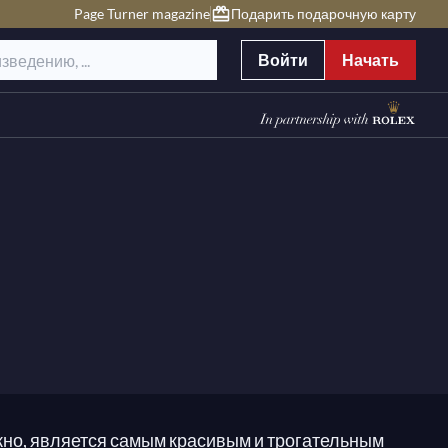
Page Turner magazine
Подарить подарочную карту
Войти
Начать
но, является самым красивым и трогательным