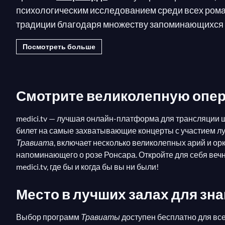
психологическим исследованием среди всех рома
традиции благодаря множеству запоминающихся а
с камелиями
. Сюжет вращается вокруг Виолетты,
Посмотреть больше
отец Альфредо, просит молодую девушку отказатьс
История этой женщины⁠—жертвующей собой ради л
случае приняла бы ее искупление.
Смотрите великолепную опер
Однако Верди, согласно
Луиза Миллер
, был бол
medici.tv — лучшая онлайн-платформа для трансляции
Верди не только художественные, но и напрямую с
билет на самые захватывающие концерты с участием лу
однажды вдовцом, он боялся потерять ее. Аналог
Травиата
, включает несколько великолепных арий и орке
окружавшей Джузеппину Стреппони, которая до бр
напоминающего о розе Ронсара. Откройте для себя вечн
medici.tv, где бы и когда бы вы ни были!
Как и в
Риголетто
и
Трубадуре
, грозный главный
сопрано в первом акте, лирического сопрано во в
Место в лучших залах для зн
остается любимым!
Выбор программ
Травиаты
доступен бесплатно для вс