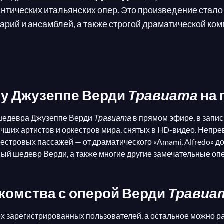
нтических итальянских опер. Это произведение стал
рий и ансамблей, а также строгой драматической ко
 любящей роскошь куртизанки, которая впервые влюб
я от этой любви, презренной в его глазах. Она соглаш
юбви и становящейся жертвой общества⁠—была не в л
у Джузеппе Верди
Травиата
на m
ьше заинтересован в психологических тонкостях, сло
 шедевра Джузеппе Верди
Травиата
в прямом эфире, в запи
вязаны с его личной жизнью: его партнерша, Джузеппи
чших артистов и оркестров мира, снятых в HD-видео. Непре
ично, забота о респектабельности и морализаторский 
стровых пассажей — от драматического «Amami, Alfredo» до бл
ака с Верди была любовницей импресарио Мерелли, с
ый шедевр Верди, а также многие другие замечательные опе
 персонаж доминирует над всей оперой. В этой всео
тором и драматического сопрано в третьем: главная п
акомства с оперой Верди
Травиа
ех зарегистрированных пользователей, а остальное можно р