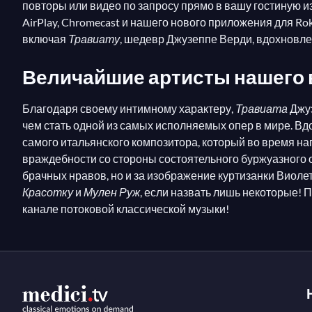
повторы или видео по запросу прямо в вашу гостиную 
AirPlay, Chromecast и нашего нового приложения для Ro
включая
Травиату
, шедевр Джузеппе Верди, вдохновле
Величайшие артисты нашего
Благодаря своему интимному характеру,
Травиата
Джуз
чем стать одной из самых исполняемых опер в мире. 
самого итальянского композитора, который во время н
враждебности со стороны состоятельного буржуазного об
брачных нравов, но и за изображение куртизанки Виоле
Красотку
и
Мулен Руж
, если назвать лишь некоторые! 
канале потоковой классической музыки!