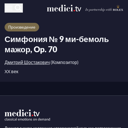
Произведение
Симфония № 9 ми-бемоль
мажор, Op. 70
Дмитрий Шостакович
(Композитор)
XX век
Лучшая в мире коллекция классической музыки: потрясающие