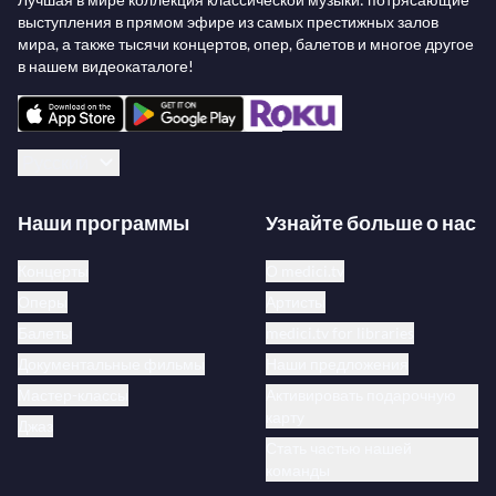
выступления в прямом эфире из самых престижных залов
мира, а также тысячи концертов, опер, балетов и многое другое
в нашем видеокаталоге!
Русский
Наши программы
Узнайте больше о нас
Концерты
О medici.tv
Оперы
Артисты
Балеты
medici.tv for libraries
Документальные фильмы
Наши предложения
Мастер-классы
Активировать подарочную
карту
Джаз
Стать частью нашей
команды