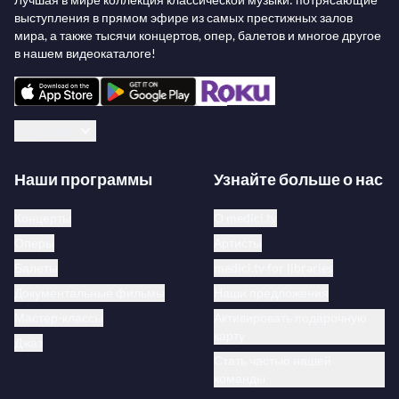
выступления в прямом эфире из самых престижных залов
мира, а также тысячи концертов, опер, балетов и многое другое
в нашем видеокаталоге!
Русский
Наши программы
Узнайте больше о нас
Концерты
О medici.tv
Оперы
Артисты
Балеты
medici.tv for libraries
Документальные фильмы
Наши предложения
Мастер-классы
Активировать подарочную
карту
Джаз
Стать частью нашей
команды