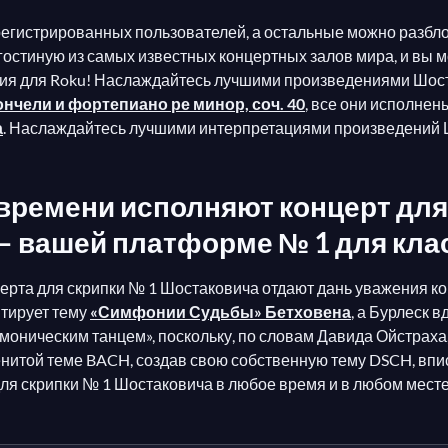
регистрированных пользователей, а остальные можно разбл
гостиную из самых известных концертных залов мира, и вы 
ния для Roku! Наслаждайтесь лучшими произведениями Шоста
нчели и фортепиано ре минор, соч. 40
, все они исполнен
а
. Наслаждайтесь лучшими интерпретациями произведений Ш
ремени исполняют концерт для с
tv — вашей платформе № 1 для кл
церта для скрипки № 1 Шостаковича отдают дань уважения 
итирует тему
«Симфонии Судьбы» Бетховена
, а Бурлеск 
моническим танцем», поскольку, по словам Давида Ойстраха,
енитой теме BACH, создав свою собственную тему DSCH, впи
для скрипки № 1 Шостаковича в любое время и в любом месте