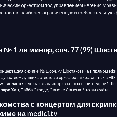
ническим оркестром под управлением Евгения Мравинс
меновала наиболее ограниченную и требовательную ф
орое не уважало пропаганду партии. Поэтому Первый 
освященного произведения. Говоря о Первом концерте д
 № 1 ля минор, соч. 77 (99) Шос
онцерта для скрипки № 1, соч. 77 Шостаковича в прямом эфи
участием лучших артистов и оркестров мира, снятых в HD-ви
ки № 1 является одним из самых признанных произведений Шост
лари Хан
, Байба Скриде, Симоне Ламсма. Что вы ждёте?
омства с концертом для скрипки 
ме на medici.tv