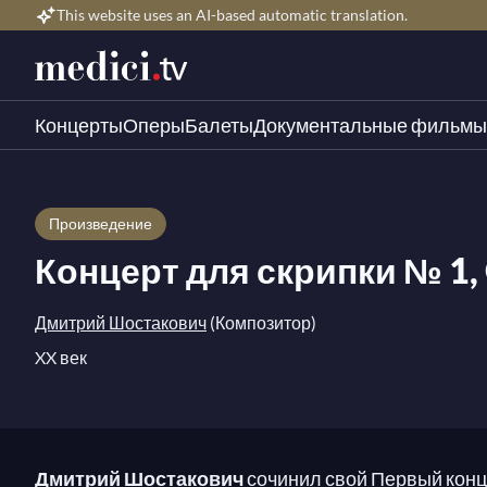
This website uses an AI-based automatic translation.
Концерты
Оперы
Балеты
Документальные фильмы
Произведение
Концерт для скрипки № 1, O
Дмитрий Шостакович
(Композитор)
XX век
Дмитрий Шостакович
сочинил свой Первый конце