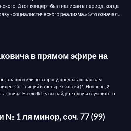
кого. Этот концерт был написан в период, когда
азу «социалистического реализма.» Это означало
концерт для скрипки был многократно переработан
ля скрипки, Ойстрах отметил «глубину его
таковича в прямом эфире на
ре, в записи или по запросу, предлагающая вам
део. Состоящий из четырёх частей (1. Ноктюрн, 2.
аковича. На medici.tv вы найдёте одни из лучших его
№ 1 ля минор, соч. 77 (99)