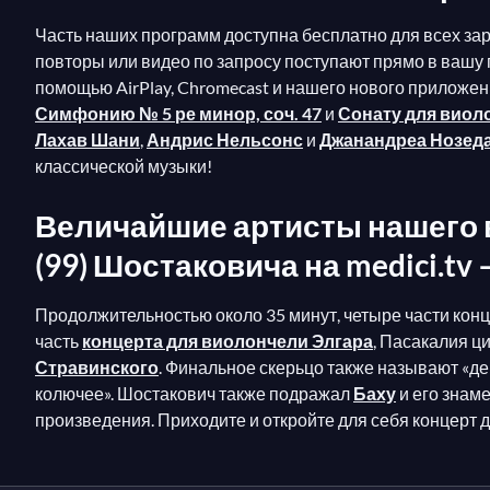
Часть наших программ доступна бесплатно для всех за
повторы или видео по запросу поступают прямо в вашу 
помощью AirPlay, Chromecast и нашего нового приложе
Симфонию № 5 ре минор, соч. 47
и
Сонату для виоло
Лахав Шани
,
Андрис Нельсонс
и
Джанандреа Нозед
классической музыки!
Величайшие артисты нашего в
(99) Шостаковича на medici.
Продолжительностью около 35 минут, четыре части кон
часть
концерта для виолончели Элгара
, Пасакалия ц
Стравинского
. Финальное скерьцо также называют «де
колючее». Шостакович также подражал
Баху
и его знам
произведения. Приходите и откройте для себя концерт 