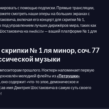
окировать с помощью подписки. Прямые трансляции,
можете смотреть наши оперы на больших экранах с
ковича, включая его концерт для скрипки № 1,
ы под управлением лучших дирижёров мира, таких как
остаковича на medici.tv — вашей платформе № 1 для
крипки № 1 ля минор, соч. 77
ассической музыки
композиторам прошлого. Ноктюрн напоминает первую
вдохновлён мелодией флейты из
«Петрушки»
 оно содержит «что-то злое, демоническое и
сав имя Дмитрия Шостаковича в самую суть своего
!