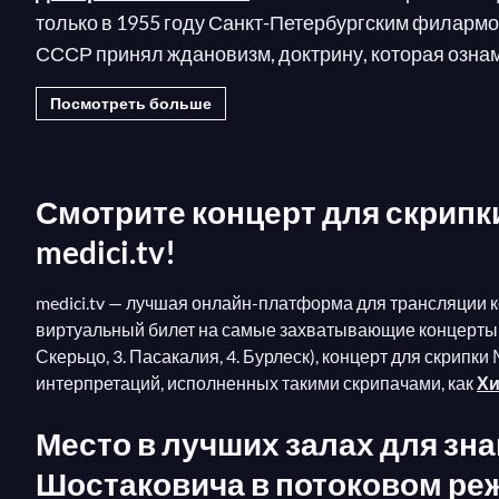
только в 1955 году Санкт-Петербургским филармо
СССР принял ждановизм, доктрину, которая озна
цензуру для любого произведения искусства, кот
Посмотреть больше
при содействии
Давида Ойстраха
, скрипача и п
художественного содержания.»
Смотрите концерт для скрипки
medici.tv!
medici.tv — лучшая онлайн-платформа для трансляции к
виртуальный билет на самые захватывающие концерты с 
Скерьцо, 3. Пасакалия, 4. Бурлеск), концерт для скрип
интерпретаций, исполненных такими скрипачами, как
Хи
Место в лучших залах для знак
Шостаковича в потоковом режи