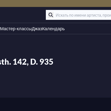
Мастер-классы
Джаз
Календарь
h. 142, D. 935