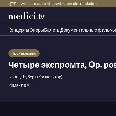
This website uses an AI-based automatic translation.
Концерты
Оперы
Балеты
Документальные фильмы
Произведение
Четыре экспромта, Op. post
Франц Шуберт
(Композитор)
Романтизм