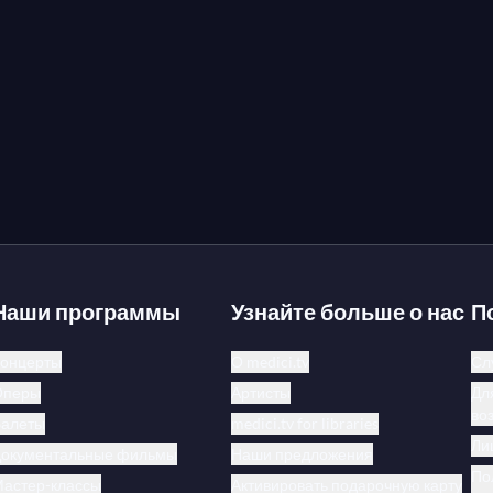
Наши программы
Узнайте больше о нас
П
онцерты
О medici.tv
Сл
Оперы
Артисты
Дл
во
Балеты
medici.tv for libraries
Ли
Документальные фильмы
Наши предложения
По
астер-классы
Активировать подарочную карту