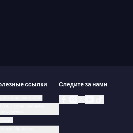
олезные ссылки
Следите за нами
ужба поддержки / FAQ
я лиц с ограниченными
зможностями
цензия
литика обработки