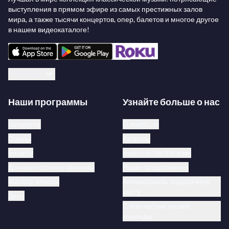
выступления в прямом эфире из самых престижных залов
мира, а также тысячи концертов, опер, балетов и многое другое
в нашем видеокаталоге!
Русский
Наши программы
Узнайте больше о нас
Концерты
О medici.tv
Оперы
Артисты
Балеты
medici.tv for libraries
Документальные фильмы
Наши предложения
Мастер-классы
Активировать подарочную
карту
Джаз
Стать частью нашей
команды