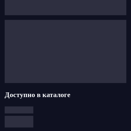
для просмотра в прямом эфире и в записи бесплатно
для зрителей по всему миру — следите за всеми
событиями на
cliburn.medici.tv
и узнайте, кто последует
по стопам победителя 2022 года
Юнчана Лима
!
Поддержите конкурс Клайберна
Доступно в каталоге