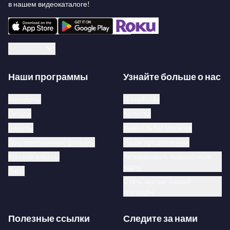
в нашем видеокаталоге!
Русский
Наши программы
Узнайте больше о нас
Концерты
О medici.tv
Оперы
Артисты
Балеты
medici.tv for libraries
Документальные фильмы
Наши предложения
Мастер-классы
Активировать подарочную
карту
Джаз
Стать частью нашей
команды
Полезные ссылки
Следите за нами