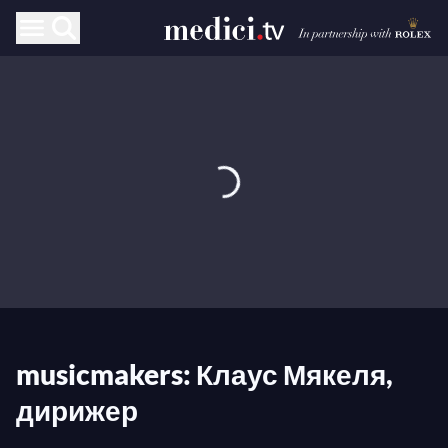
musicmakers: Клаус Мякеля,
дирижер