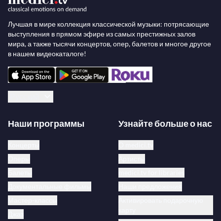
Лучшая в мире коллекция классической музыки: потрясающие
выступления в прямом эфире из самых престижных залов
мира, а также тысячи концертов, опер, балетов и многое другое
в нашем видеокаталоге!
Русский
Наши программы
Узнайте больше о нас
Концерты
О medici.tv
Оперы
Артисты
Балеты
medici.tv for libraries
Документальные фильмы
Наши предложения
Мастер-классы
Активировать подарочную
карту
Джаз