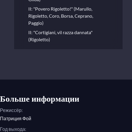
II: "Povero Rigoletto!" (Marullo,
Rigoletto, Coro, Borsa, Ceprano,
Paggio)
II: "Cortigiani, vil razza dannata"
(Rigoletto)
II: "Mio padre!... Dio! mia Gilda!" (Gilda,
Rigoletto, Borsa, Marullo, Ceprano,
Coro)
II: "Poiché fosti invano da me
maledetto... Si, vendetta, tremenda
vendetta" (Monterone, Rigoletto,
Gilda)
Больше информации
Джакомо Пуччини, «Джанни Скикки»
Режиссёр:
"Quale aspetto sgomento e desolato!"
Патриция Фой
(Rinuccio, Schicchi, Lauretta, Gherardo,
Год выхода:
Zita)