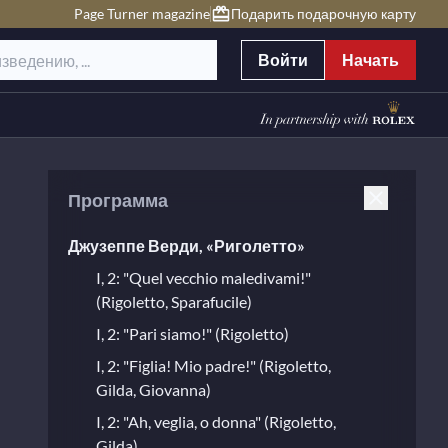
Page Turner magazine
Подарить подарочную карту
Войти
Начать
Программа
Джузеппе Верди, «Риголетто»
I, 2: "Quel vecchio maledivami!"
(Rigoletto, Sparafucile)
I, 2: "Pari siamo!" (Rigoletto)
I, 2: "Figlia! Mio padre!" (Rigoletto,
Gilda, Giovanna)
I, 2: "Ah, veglia, o donna" (Rigoletto,
Gilda)