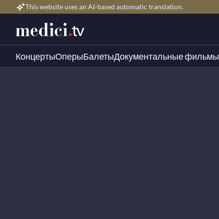
This website uses an AI-based automatic translation.
Концерты
Оперы
Балеты
Документальные фильмы