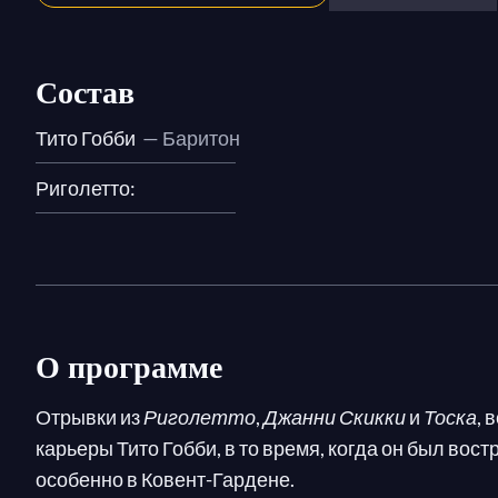
Состав
Тито Гобби
— Баритон
Риголетто:
О программе
Отрывки из
Риголетто
,
Джанни Скикки
и
Тоска
, 
карьеры Тито Гобби, в то время, когда он был во
особенно в Ковент-Гардене.