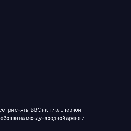
все три сняты BBC на пике оперной
стребован на международной арене и