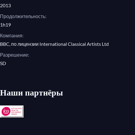
2013
"Brava la vecchia! Brava!" (Ensemble)
Продолжительность:
"O mio babbino caro" (Lauretta)
1h19
"Datemi il testamento!" (Ensemble)
Компания:
"Per la casa, la mula, i mulini" (Simone,
BBC, по лицензии International Classical Artists Ltd
Schicchi, Zita, Betto, Nella, La Ciesca,
Gherardo, Marco)
Разрешение:
"Prima un avvertimento!" (Schicchi)
SD
"Addio, Firenze" (Schicchi, Zita, La
Ciesca, Nella, Gherardo, Marco,
Simone, Betto)
Наши партнёры
"Lauretta mia" (Rinuccio, Lauretta,
Schicchi)
Джакомо Пуччини, «Тоска»
I: "Un tal baccano in chiesa!" (Scarpia,
Sagrestano, Spoletta)