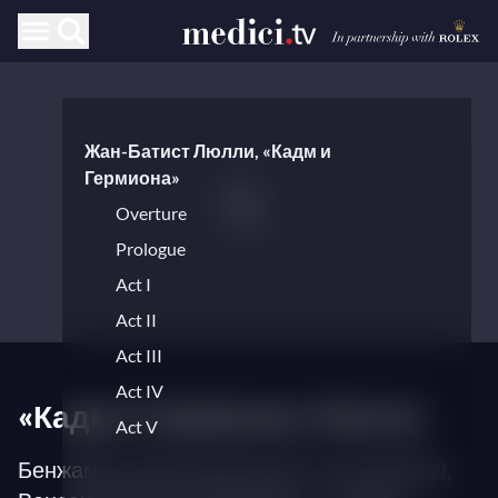
Жан-Батист Люлли, «Кадм и
Гермиона»
Overture
Prologue
Act I
Act II
Act III
Act IV
«Кадм и Гермиона» Люлли
Act V
Бенжамен Лазар (режиссёр-постановщик),