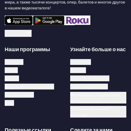
мира, а также тысячи концертов, опер, балетов и многое другое
в нашем видеокаталоге!
Русский
Наши программы
Узнайте больше о нас
Концерты
О medici.tv
Оперы
Артисты
Балеты
medici.tv for libraries
Документальные фильмы
Наши предложения
Мастер-классы
Активировать подарочную
карту
Джаз
Стать частью нашей
команды
Полезные ссылки
Следите за нами