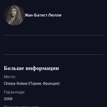
танцорами, хором и оркестром Poème Harmonique
под музыкальным руководством Венсана
Жан-Батист Люлли
Дюместра. Эта постановка 2010 года от Opéra-
Comique изобилует барочной элегантностью и
красотой, которые непременно заворожат и
порадуют!
Фото: © E. Carecchio
Больше информации
Место:
Опера-Комик (Париж, Франция)
Год выхода:
2008