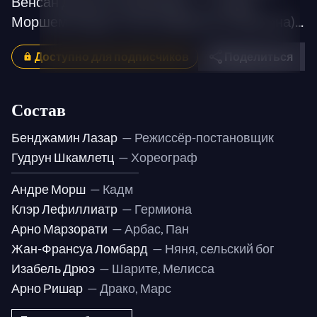
Венсан Дюместр (дирижёр) – С Андре
Моршем (Кадм), Клэр Лефийятр (Гермиона)...
Доступно для подписчиков
Поделиться
Состав
Бенджамин Лазар
— Режиссёр-постановщик
Гудрун Шкамлетц
— Хореограф
Андре Морш
— Кадм
Клэр Лефиллиатр
— Гермиона
Арно Марзорати
— Арбас, Пан
Жан-Франсуа Ломбард
— Няня, сельский бог
Изабель Дрюэ
— Шарите, Мелисса
Арно Ришар
— Драко, Марс