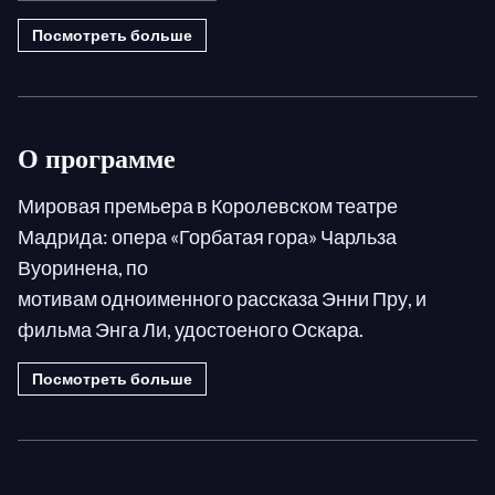
II, 10: Jack's bedroom
Посмотреть больше
II, 11: Ennis's trailer
О программе
Мировая премьера в Королевском театре
Мадрида: опера «Горбатая гора» Чарльза
Вуоринена, по
мотивам одноименного рассказа Энни Пру, и
фильма Энга Ли, удостоеного Оскара.
Посмотреть больше
Опера Чарльза Вуоринена рассказывает историю
Энниса Дел Мара и Джека Твиста о любви,
разорванной на части предрассудками и
обстоятельствами, и душевной боли. В этой