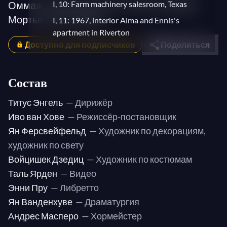
Оммаж: произведение по заказу Жерара
I, 10: Farm machinery salesroom, Texas
Мортье (1943-2014)
I, 11: 1967, interior Alma and Ennis's
apartment in Riverton
Доступно для подписчиков
Поделиться
II, 1: 1967, Del Mar apartment
II, 2: Motel Siesta
Состав
II, 3: Six or seven years later, Del Mar
apartment
Титус Энгель
— Дирижёр
II, 4: Farm machinery salesroom, Texas
Иво ван Хове
— Режиссёр-постановщик
II, 5: Del Mar apartment
Ян Ферсвейфельд
— Художник по декорациям,
II, 6: Thanksgiving, Alma and Bill's
художник по свету
dining room and kitchen
Войцишек Дзедиц
— Художник по костюмам
II, 7: 1983, in the mountains, late
Таль Ярден
— Видео
afternoon
Энни Пру
— Либретто
II, 8: Early autumn, downtown
Ян Ванденхуве
— Драматургия
Riverton, in front of post office
Андрес Масперо
— Хормейстер
II, 9: Twist kitchen