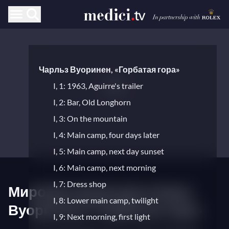
Чарльз Вуоринен, «Горбатая гора»
I, 1: 1963, Aguirre's trailer
I, 2: Bar, Old Longhorn
I, 3: On the mountain
I, 4: Main camp, four days later
I, 5: Main camp, next day sunset
I, 6: Main camp, next morning
I, 7: Dress shop
Мировая премьера оперы
I, 8: Lower main camp, twilight
Вуоринена «Горбатая гора»
I, 9: Next morning, first light