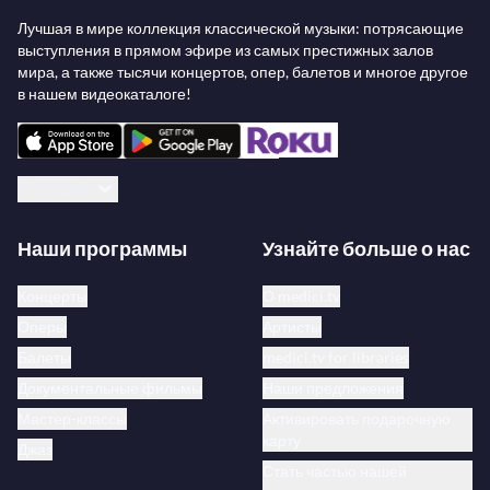
Лучшая в мире коллекция классической музыки: потрясающие
выступления в прямом эфире из самых престижных залов
мира, а также тысячи концертов, опер, балетов и многое другое
в нашем видеокаталоге!
Русский
Наши программы
Узнайте больше о нас
Концерты
О medici.tv
Оперы
Артисты
Балеты
medici.tv for libraries
Документальные фильмы
Наши предложения
Мастер-классы
Активировать подарочную
карту
Джаз
Стать частью нашей