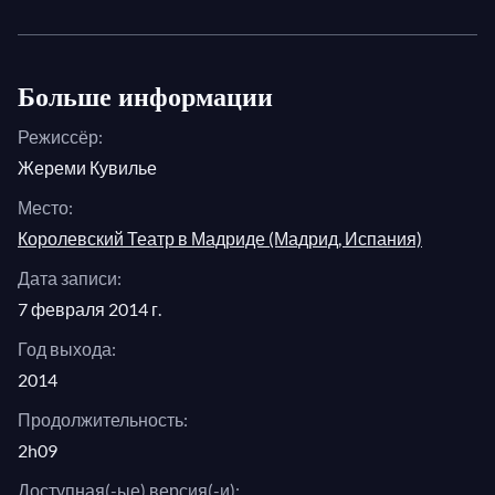
элегантной постановке Иво ван Хова,
первоклассный актерский состав с Даниэлем
Окуличем и Томом Рэндлом в главных ролях
Больше информации
возрождают захватывающую историю, громкий
Режиссёр:
призыв к принятию и неоспоримое свидетельство
Жереми Кувилье
силы любви.
Место:
Королевский Театр в Мадриде (Мадрид, Испания)
Дата записи:
7 февраля 2014 г.
Год выхода:
2014
Продолжительность:
2h09
Доступная(-ые) версия(-и):