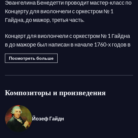
Эвангелина Бенедетти проводит мастер-класс по
Концерту для виолончели с оркестром № 1
Гайдна, до мажор, третья часть.
Концерт для виолончели с оркестром № 1 Гайдна
в до мажоре был написан в начале 1760-х годов в
подарок давнему другу Йозефу Францу Вайглю,
Посмотреть больше
тогдашнему ведущему виолончелисту оркестра
двора Эстерхази. После своего первого
исполнения произведение было утеряно до 1961
года, когда музыковед заново обнаружил копию
Композиторы и произведения
партитуры в Национальном музее Праги.
Некоторые сомнения в подлинности
произведения остаются, но большинство
Йозеф Гайдн
экспертов верят в его подлинность. Какова бы ни
была его история, концерт стал стандартом в