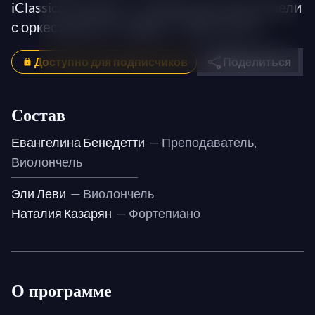
iClassical Academy – Концерт для виолончели
с оркестром № 1 Гайдна – Третья часть
Доступно для подписчиков
Поделиться
Состав
Евангелина Бенедетти
— Преподаватель,
Виолончель
Эли Леви
— Виолончель
Наталия Казарян
— Фортепиано
О программе