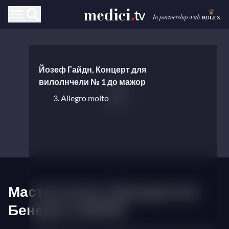
Йозеф Гайдн, Концерт для
вилолнчели № 1 до мажор
3. Allegro molto
Мастер-класс Эванджелин
Бенедетти (II/IV)