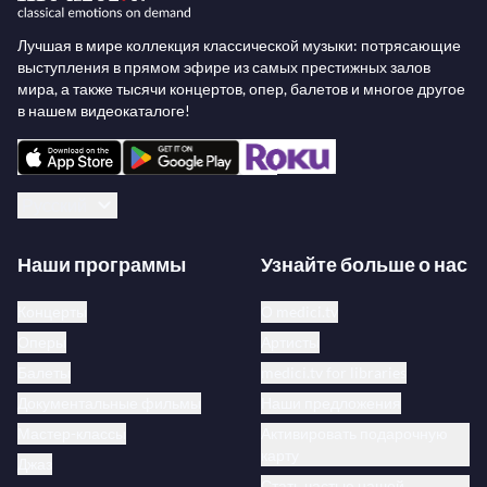
Лучшая в мире коллекция классической музыки: потрясающие
выступления в прямом эфире из самых престижных залов
мира, а также тысячи концертов, опер, балетов и многое другое
в нашем видеокаталоге!
Русский
Наши программы
Узнайте больше о нас
Концерты
О medici.tv
Оперы
Артисты
Балеты
medici.tv for libraries
Документальные фильмы
Наши предложения
Мастер-классы
Активировать подарочную
карту
Джаз
Стать частью нашей