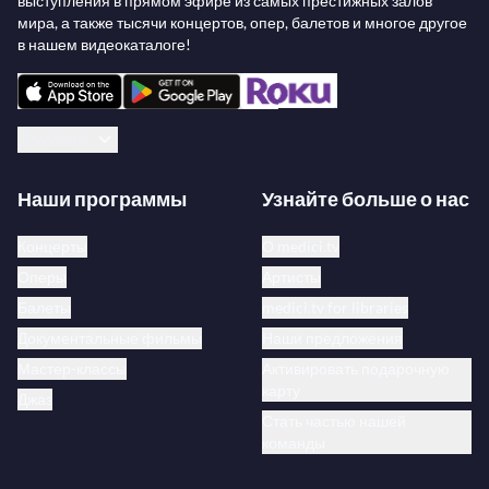
выступления в прямом эфире из самых престижных залов
мира, а также тысячи концертов, опер, балетов и многое другое
в нашем видеокаталоге!
Русский
Наши программы
Узнайте больше о нас
Концерты
О medici.tv
Оперы
Артисты
Балеты
medici.tv for libraries
Документальные фильмы
Наши предложения
Мастер-классы
Активировать подарочную
карту
Джаз
Стать частью нашей
команды