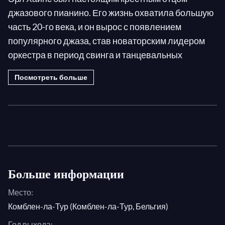
джазового пианино. Его жизнь охватила большую
часть 20-го века, и он вырос с появлением
популярного джаза, став новаторским лидером
оркестра в период свинга и танцевальных
оркестров до бибопа. В этой роли он нанимал
Посмотреть больше
будущих светил, таких как Сара Вон, Чарли
Паркер и Диззи Гиллеспи, который сказал
следующее: «Если бы не Эрл Хайнс,
проложивший путь для следующего поколения,
неизвестно, где и как они бы играли сейчас.»
Действительно, благодаря своей работе с такими
Больше информации
артистами, как Луи Армстронг, Хайнс был
Место:
ответственен за создание фортепианной основы,
Комблен-ла-Тур (Комблен-ла-Тур, Бельгия)
которая служила примером того, как играть с
настоящим свингом, настоящим джазом и
Год выхода: