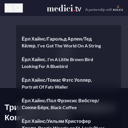
Ёрл Хайнс/Гарольд Арлен/Тед
Кёлер, I've Got The World On A String
Ёрл Хайнс, I'm A Little Brown Bird
Looking For A Bluebird
Ёрл Хайнс/Томас Фэтс Уоллер,
Portrait Of Fats Waller
Ёрл Хайнс/Пол Фрэнсис Вебстер/
Трио Эрла Хайнса вживую в
Сонни Бёрк, Black Coffee
Комблен-ла-Тур
Ёрл Хайнс/Уильям Кристофер
Хэнди, Boogie Woogie on St. Louis Blues