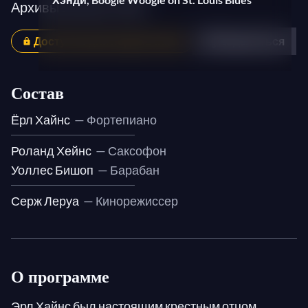
Архивы Sonuma 1966
Доступно для подписчиков
Поделиться
Состав
Ёрл Хайнс
— Фортепиано
Роланд Хейнс
— Саксофон
Уоллес Бишоп
— Барабан
Серж Леруа
— Кинорежиссер
О программе
Эрл Хайнс был настоящим крестным отцом