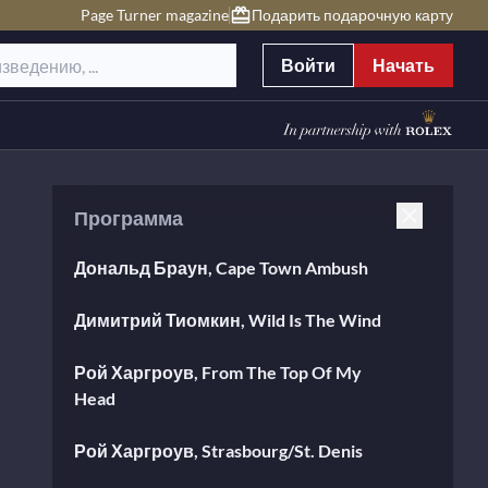
Page Turner magazine
Подарить подарочную карту
Войти
Начать
Программа
Дональд Браун, Cape Town Ambush
Димитрий Тиомкин, Wild Is The Wind
Рой Харгроув, From The Top Of My
Head
Рой Харгроув, Strasbourg/St. Denis