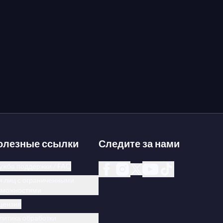
олезные ссылки
Следите за нами
ужба поддержки / FAQ
я лиц с ограниченными
зможностями
цензия
литика обработки