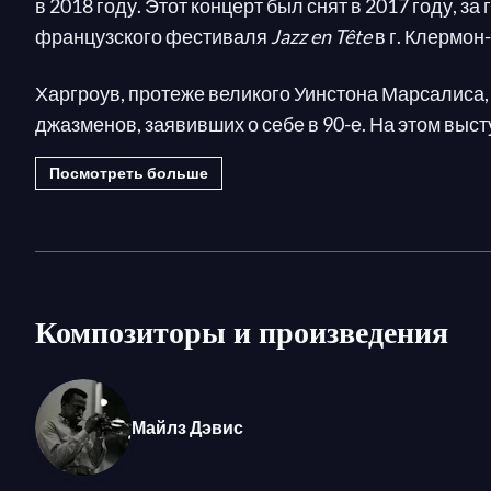
в 2018 году. Этот концерт был снят в 2017 году, за 
французского фестиваля
Jazz en Tête
в г. Клермон
Харгроув, протеже великого Уинстона Марсалиса,
джазменов, заявивших о себе в 90-е. На этом выс
стандарты, в числе которых, например,
The Theme
Посмотреть больше
талантливых музыкантов: Джастина Робинсона н
на басу, Тадатака Унно на клавишных и Квинси Фи
вечера руководитель группы также зарекомендова
Композиторы и произведения
Майлз Дэвис