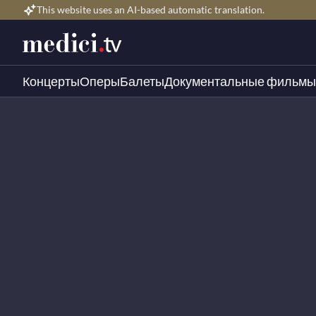
This website uses an AI-based automatic translation.
Концерты
Оперы
Балеты
Документальные фильмы