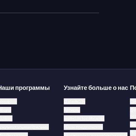
Наши программы
Узнайте больше о нас
П
онцерты
О medici.tv
Сл
Оперы
Артисты
Дл
во
Балеты
medici.tv for libraries
Ли
Документальные фильмы
Наши предложения
По
астер-классы
Активировать подарочную карту