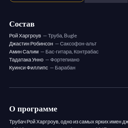
Состав
Рой Харгроув
— Труба, Bugle
Джастин Робинсон
— Саксофон-альт
Амин Салим
— Бас-гитара, Контрабас
Тадатака Унно
— Фортепиано
Куинси Филлипс
— Барабан
О программе
Трубач Рой Харгроув, одно из самых ярких имен д