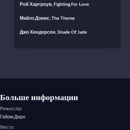
Рой Харгроув, Fighting For Love
Майлз Дэвис, The Theme
Джо Хендерсон, Shade Of Jade
Рой Харгроув, Mo' Please
Рой Харгроув, The Deep End
Сэм Кук, Soothe Me
Род Темпертон, Rock With You
Больше информации
Режиссёр:
Гийом Деро
Место: