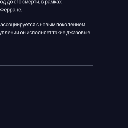
год до его смерти, в рамках
-Ферране.
 ассоциируется с новым поколением
туплении он исполняет такие джазовые
by Майлза Дейвиса, в окружении
а альтовом саксофоне, Амина Салема
липса на ударных. Во время этого
л себя как композитор.