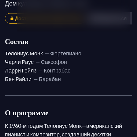
Дом культуры в Амьене, 1963
Доступно для подписчиков
Поделиться
Состав
Телониус Монк
— Фортепиано
Чарли Раус
— Саксофон
Ларри Гейлз
— Контрабас
Бен Райли
— Барабан
О программе
К 1960-м годам Телониус Монк—американский
пианист и композитор, создавший десятки