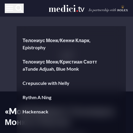
Телониус Монк/Кенни Кларк,
Epistrophy
Телониус Монк/Кристиан Скотт
aTunde Adjuah, Blue Monk
Crepuscule with Nelly
Rythm A Ning
«Monk Session I» Телониуса
Hackensack
Монка в Амьене