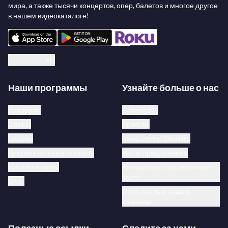
мира, а также тысячи концертов, опер, балетов и многое другое
в нашем видеокаталоге!
Русский
Наши программы
Узнайте больше о нас
Концерты
О medici.tv
Оперы
Артисты
Балеты
medici.tv for libraries
Документальные фильмы
Наши предложения
Мастер-классы
Активировать подарочную
карту
Джаз
Стать частью нашей
команды
Полезные ссылки
Следите за нами