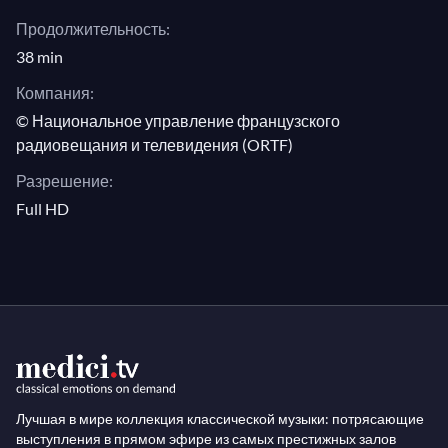
любовную песню для его жены Нелли и, по сути,
Продолжительность:
"концерт, если хотите...он написал его очень,
38 min
очень тщательно и очень обдуманно и
Компания:
действительно старался, чтобы оно звучало так,
© Национальное управление французского
как звучит."
радиовещания и телевидения (ORTF)
Разрешение:
Full HD
Лучшая в мире коллекция классической музыки: потрясающие
выступления в прямом эфире из самых престижных залов