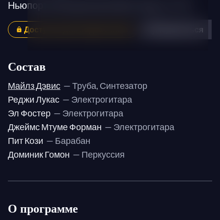
Ньюпортский джазовый фестиваль 1974
Доступно для подписчиков
Поделиться
Состав
Майлз Дэвис
— Труба, Синтезатор
Реджи Лукас
— Электрогитара
Эл Фостер
— Электрогитара
Джеймс Мтуме Форман
— Электрогитара
Пит Кози
— Барабан
Доминик Гомон
— Перкуссия
О программе