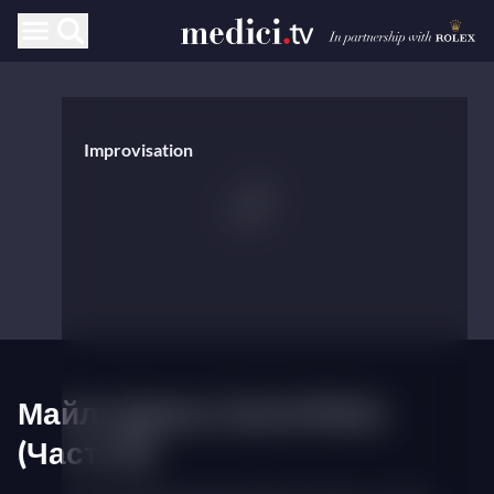
Improvisation
Майлз Дэвис Live in Paris
(Часть II)