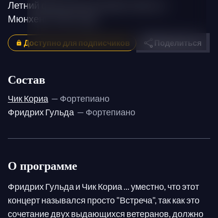
Летний фортепианный фестиваль в
Мюнхене 1982 года
Доступно для подписчиков
Поделиться
Состав
Чик Кориа
— Фортепиано
Фридрих Гульда
— Фортепиано
О программе
Фридрих Гульда и Чик Кориа ... уместно, что этот
концерт назывался просто "Встреча", так как это
сочетание двух выдающихся ветеранов, должно