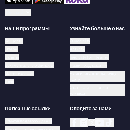
Русский
Наши программы
Узнайте больше о нас
Концерты
О medici.tv
Оперы
Артисты
Балеты
medici.tv for libraries
Документальные фильмы
Наши предложения
Мастер-классы
Активировать подарочную
карту
Джаз
Стать частью нашей
команды
Полезные ссылки
Следите за нами
Служба поддержки / FAQ
Для лиц с ограниченными