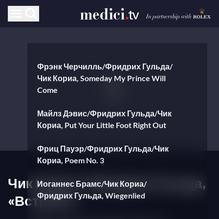
Фрэнк Черчилль/Фридрих Гульда/
Чик Кориа, Someday My Prince Will
Come
Майлз Дэвис/Фридрих Гульда/Чик
Кориа, Put Your Little Foot Right Out
Фриц Пауэр/Фридрих Гульда/Чик
Кориа, Poem No. 3
Чик Кориа и Фридрих Гульда,
Иоганнес Брамс/Чик Кориа/
Фридрих Гульда, Wiegenlied
«Встреча»