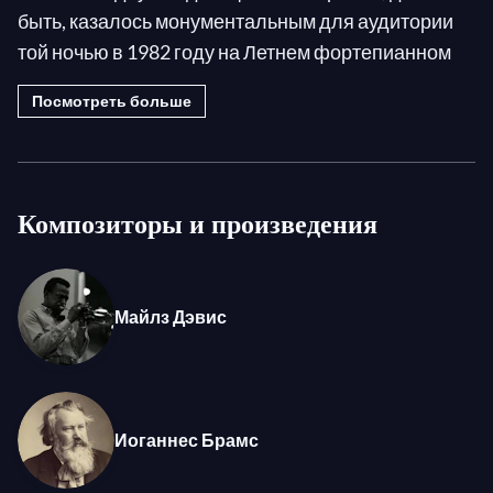
быть, казалось монументальным для аудитории
той ночью в 1982 году на Летнем фортепианном
фестивале в Мюнхене. За свою 50-летнюю
Посмотреть больше
карьеру Гульда был известен как один из
музыкантов, прорвавших барьер между джазом и
классикой, прославившись интерпретациями
Моцарта, Бетховена и Баха, а также своими
Композиторы и произведения
вторжениями в джаз с середины 50-х годов, где он
нашел "ритмический драйв, риск, абсолютный
контраст с бледным, академическим подходом",
Майлз Дэвис
которому его учили. Кориа также был пианистом,
который выходил за пределы своего
формирующего стиля. Этот ветеран, обладатель
25 премий Грэмми, был ориентиром не только в
Иоганнес Брамс
джазе, но и в латиноамериканской музыке,
фьюжне и классической интерпретации.