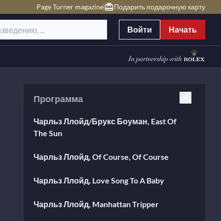
Page Turner magazine
Подарить подарочную карту
Войти
Начать
Программа
Чарльз Ллойд/Брукс Боуман, East Of
The Sun
Чарльз Ллойд, Of Course, Of Course
Чарльз Ллойд, Love Song To A Baby
Чарльз Ллойд, Manhattan Tripper