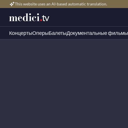
This website uses an AI-based automatic translation.
Концерты
Оперы
Балеты
Документальные фильмы