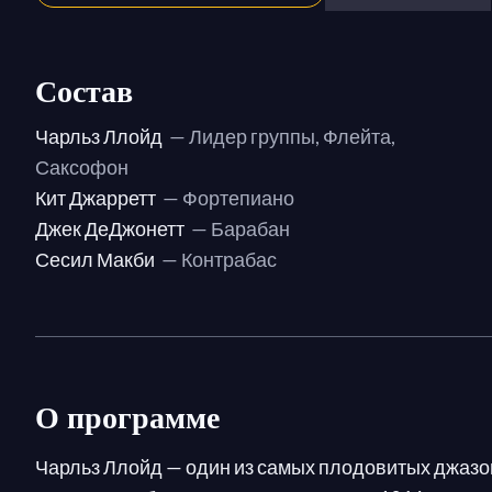
Состав
Чарльз Ллойд
— Лидер группы, Флейта,
Саксофон
Кит Джарретт
— Фортепиано
Джек ДеДжонетт
— Барабан
Сесил Макби
— Контрабас
О программе
Чарльз Ллойд — один из самых плодовитых джазо