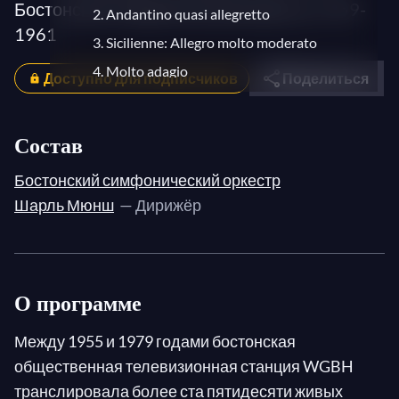
Бостонский симфонический оркестр, 1959-
2. Andantino quasi allegretto
1961
3. Sicilienne: Allegro molto moderato
4. Molto adagio
Доступно для подписчиков
Поделиться
Состав
Бостонский симфонический оркестр
Шарль Мюнш
— Дирижёр
О программе
Между 1955 и 1979 годами бостонская
общественная телевизионная станция WGBH
транслировала более ста пятидесяти живых