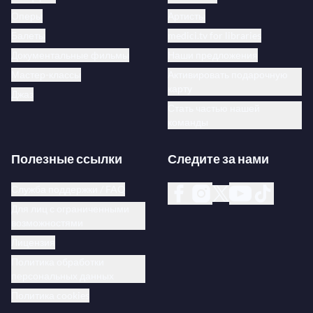
Оперы
Артисты
Балеты
medici.tv for libraries
Документальные фильмы
Наши предложения
Мастер-классы
Активировать подарочную
карту
Джаз
Стать частью нашей
команды
Полезные ссылки
Следите за нами
Служба поддержки / FAQ
Для лиц с ограниченными
возможностями
Лицензия
Политика обработки
персональных данных
Политика cookies