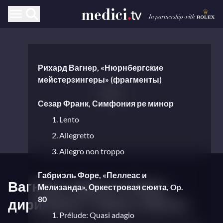
Рихард Вагнер, «Нюрнбергские
мейстерзингеры» (фрагменты)
Сезар Франк, Симфония ре минор
1. Lento
2. Allegretto
3. Allegro non troppo
Габриэль Форе, «Пеллеас и
Вагнера, Франк и Форе,
Мелизанда», Оркестровая сюита, Op.
80
дирижирует Шарль Мюнш
1. Prélude: Quasi adagio