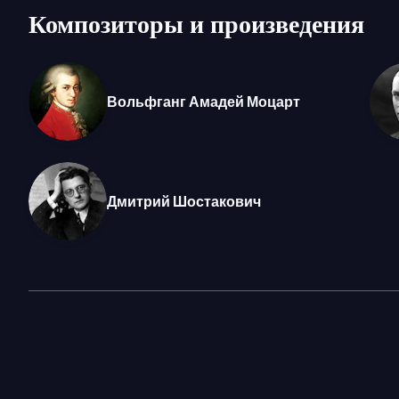
взглядах, и в лирических фразах. А молодой дири
Композиторы и произведения
передает этот настрой оркестру.
Фото: Вильде Франг © Николя Бродар
Вольфганг Амадей Моцарт
Дмитрий Шостакович