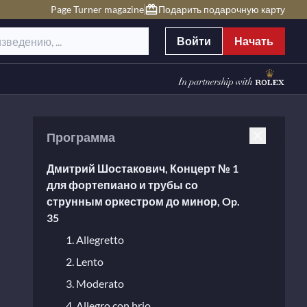
Page Turner magazine
Подарить подарочную карту
Войти
Начать
Программа
Дмитрий Шостакович, Концерт № 1
для фортепиано и трубы со
струнным оркестром до минор, Op.
35
1. Allegretto
2. Lento
3. Moderato
4. Allegro con brio