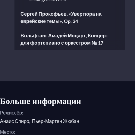
Сергей Прокофьев, «Увертюра на
еврейские темы», Op. 34
Вольфганг Амадей Моцарт, Концерт
для фортепиано с оркестром № 17
соль мажор, K. 453
2. Andante
Больше информации
Режиссёр:
Анаис Спиро
,
Пьер-Мартен Жюбан
Место: