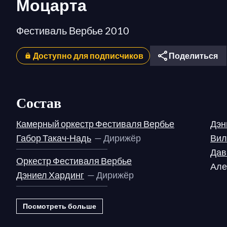
Моцарта
Фестиваль Вербье 2010
Доступно для подписчиков
Поделиться
Состав
Камерный оркестр Фестиваля Вербье
Дэн
Габор Такач-Надь
— Дирижёр
Вил
Дав
Оркестр Фестиваля Вербье
Але
Дэниел Хардинг
— Дирижёр
Посмотреть больше