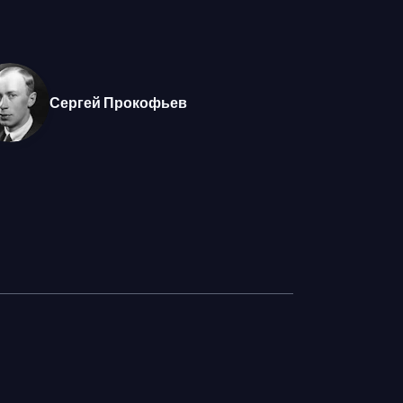
жер Дэниел Хардинг внимает мэтру и
Сергей Прокофьев