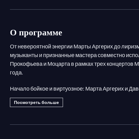
О программе
От невероятной энергии Марты Аргерих до лириз
музыканты и признанные мастера совместно исп
Прокофьева и Моцарта в рамках трех концертов 
года.
Начало бойкое и виртуозное: Марта Аргерих и Да
интерпретируют концерт для фортепиано и трубы 
Посмотреть больше
Готье Капюсон и Дэниел Хоуп одухотворяют
«евр
Менахем Пресслер вкладывает всю нежность в к
Удивительная нежность сквозит и в эмоциональны