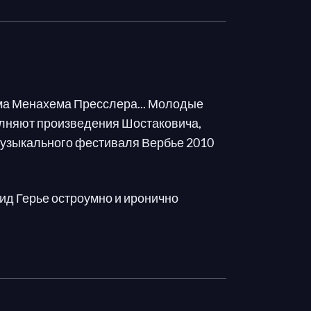
ма Менахема Пресслера... Молодые
олняют произведения Шостаковича,
Музыкального фестиваля Вербье 2010
вид Герье остроумно и иронично
Шостаковича, а Николай Луганский,
ейские темы»
Прокофьева.
аждый звук
Andante
Моцарта.
х пассажах, и в выразительных