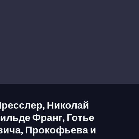
Пресслер, Николай
Вильде Франг, Готье
вича, Прокофьева и