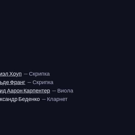
иэл Хоуп
— Скрипка
ьде Франг
— Скрипка
ид Аарон Карпентер
— Виола
ксандр Беденко
— Кларнет