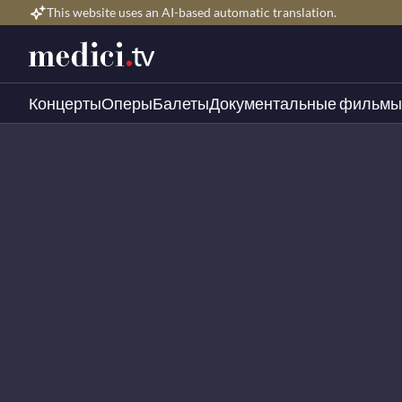
This website uses an AI-based automatic translation.
Концерты
Оперы
Балеты
Документальные фильмы