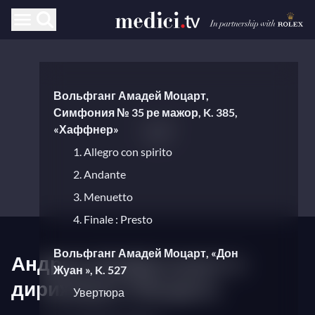
Вольфганг Амадей Моцарт,
Симфония № 35 ре мажор, K. 385,
«Хаффнер»
1. Allegro con spirito
2. Andante
3. Menuetto
4. Finale : Presto
Вольфганг Амадей Моцарт, «Дон
Андраш Шифф играет и
Жуан », K. 527
дирижирует Моцарта
Увертюра