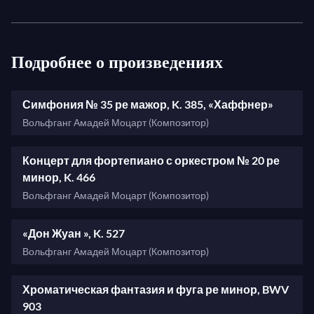
которую он исполняет, дирижируя на этот раз с
рояля, с
Концертом для фортепиано с
оркестром ре минор
, как если бы он следовал
Подробнее о произведениях
непосредственно за Увертюрой. Благодаря этой
драматизации программы, которая идеально
Симфония № 35 ре мажор, K. 385, «Хаффнер»
соответствует обстановке, концерт доставляет
Вольфганг Амадей Моцарт (Композитор)
удовольствие как уху, так и глазу.
Концерт для фортепиано с оркестром № 20 ре
минор, K. 466
Вольфганг Амадей Моцарт (Композитор)
«Дон Жуан », K. 527
Вольфганг Амадей Моцарт (Композитор)
Хроматическая фантазия и фуга ре минор, BWV
903