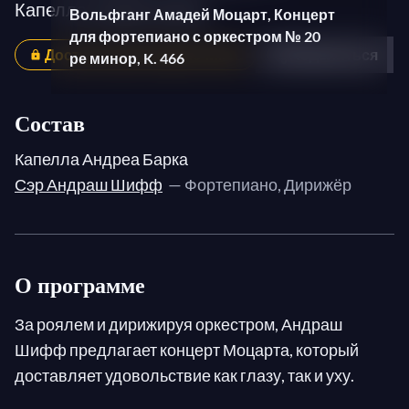
Капелла Андреа Барка
Вольфганг Амадей Моцарт, Концерт
для фортепиано с оркестром № 20
Доступно для подписчиков
Поделиться
ре минор, K. 466
1. Allegro
2. Romanze
Состав
3. Allegro assai
Капелла Андреа Барка
Сэр Андраш Шифф
— Фортепиано, Дирижёр
Иоганн Себастьян Бах,
Хроматическая фантазия и фуга ре
минор, BWV 903
Fantasia
О программе
Fuga
За роялем и дирижируя оркестром, Андраш
Шифф предлагает концерт Моцарта, который
доставляет удовольствие как глазу, так и уху.