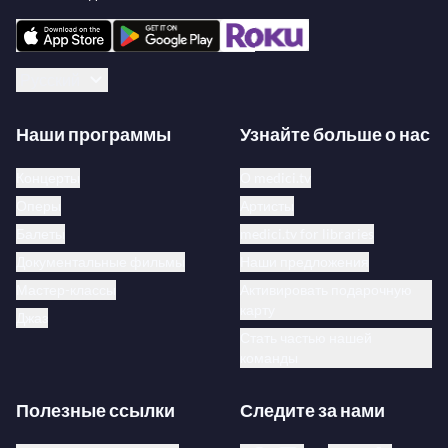
Русский
Наши программы
Узнайте больше о нас
Концерты
О medici.tv
Оперы
Артисты
Балеты
medici.tv for libraries
Документальные фильмы
Наши предложения
Мастер-классы
Активировать подарочную
карту
Джаз
Стать частью нашей
команды
Полезные ссылки
Следите за нами