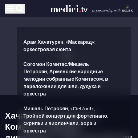
Арам Хачатурян, «Маскарад»:
оркестровая сюита
Согомон Комитас/Мишель
Петросян, Армянские народные
мелодии собранные Комитасом, в
переложении для шви, дудука и
оркестра
Мишель Петросян, «Ciel à vif»,
Хачатурян, Петросян,
Тройной концерт для фортепиано,
скрипки и виолончели, хора и
Комитас и Моцарт,
оркестра
дирижирует Ален Альтиноглу