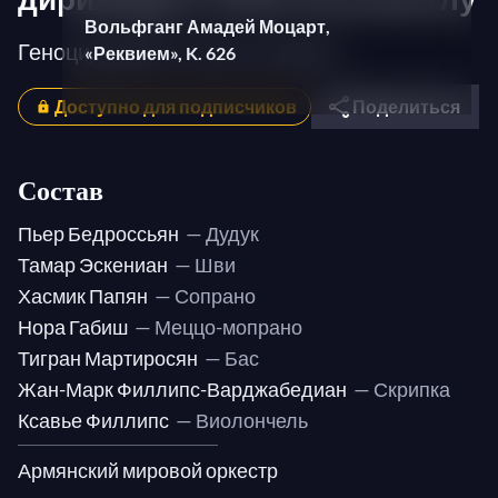
Вольфганг Амадей Моцарт,
Геноцид армян, 100 лет памяти
«Реквием», K. 626
Доступно для подписчиков
Поделиться
Состав
Пьер Бедроссьян
— Дудук
Тамар Эскениан
— Шви
Хасмик Папян
— Сопрано
Нора Габиш
— Меццо-мопрано
Тигран Мартиросян
— Бас
Жан-Марк Филлипс-Варджабедиан
— Скрипка
Ксавье Филлипс
— Виолончель
Армянский мировой оркестр