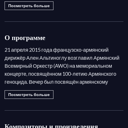
Посмотреть больше
О программе
21 апреля 2015 года французско-армянский
дирижёр Ален Альтиноглу возглавил Армянский
Всемирный Оркестр (AWO) на мемориальном
концерте, посвящённом 100-летию Армянского
геноцида. Вечер был посвящён армянскому
наследию и почтению памяти жертв геноцида с
Посмотреть больше
трогательной программой традиционной
армянской и западной классической музыки,
включавшей мировую премьеру произведения
французско-армянского композитора Мишеля
Композиторы и произведения