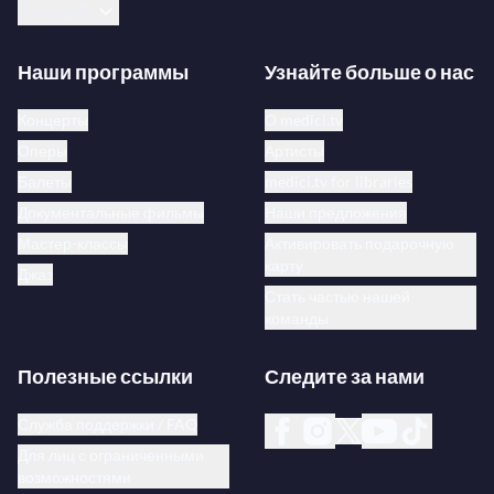
Русский
Наши программы
Узнайте больше о нас
Концерты
О medici.tv
Оперы
Артисты
Балеты
medici.tv for libraries
Документальные фильмы
Наши предложения
Мастер-классы
Активировать подарочную
карту
Джаз
Стать частью нашей
команды
Полезные ссылки
Следите за нами
Служба поддержки / FAQ
Для лиц с ограниченными
возможностями