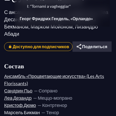
I: "Tornami a vagheggiar"
С ансамблем Juilliard415, Сандрин Пьо, Леа
Десандр, Кристофом Дюмо, Марселем
Георг Фридрих Гендель, «Орландо»
Бекманом, Марком Мойоном, Лизандро
II, 10: Aria “Ah! stigie larve, ah!
Абади
scelerati spettri!”
Георг Фридрих Гендель, L'Allegro, il
Доступно для подписчиков
Поделиться
Penseroso ed il Moderato, HWV 55
Part 2: "I'll to the well-trod stage anon"
Состав
(Tenor I)
Part 1: "Or let the merry bells"
Ансамбль «Процветающие искусства» (Les Arts
(Soprano IV) - "And young and old
Florissants)
come" (Chorus)
Сандрин Пьо
— Сопрано
Леа Дезандр
— Меццо-мопрано
Георг Фридрих Гендель, «Ариодант»,
Кристоф Дюмо
— Контртенор
HWV 33
Марсель Бикман
— Тенор
II: "Scherza infida in grembo al drudo"