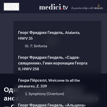
Георг Фридрих Гендель, Atalanta,
HWV 35
III. 7: Sinfonia
Георг Фридрих Гендель, «Садок-
священник», Гимн коронации Георга
II, HWV 258
Генри Пёрселл, Welcome to all the
pleasures, Z. 339
Одиссея барокко: 40 лет
1. Symphony (Overture)
ансамблю Les Arts Florissants
— С Уильямом Кристи
Георг Фридрих Гендель, «Альцина»