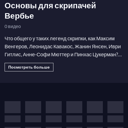
Основы для скрипачей
Вербье
0 видео
Что общего у таких легенд скрипки, как Максим
Венгеров, Леонидас Кавакос, Жанин Янсен, Иври
Гитлис, Анне-Софи Мюттер и Пинхас Цукерман?
Ответ: все они выступали на сцене
Вербье
Посмотреть больше
фестиваля
. Наслаждайтесь лучшими
выступлениями этих звезд как в Вербье, так и в
величайших концертных залах мира!