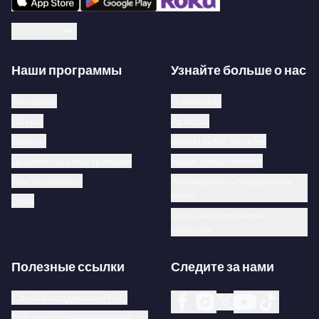
Русский
Наши программы
Узнайте больше о нас
Концерты
О medici.tv
Оперы
Артисты
Балеты
medici.tv for libraries
Документальные фильмы
Наши предложения
Мастер-классы
Активировать подарочную
карту
Джаз
Стать частью нашей
команды
Полезные ссылки
Следите за нами
Служба поддержки / FAQ
Для лиц с ограниченными