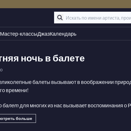
Мастер-классы
Джаз
Календарь
тняя ночь в балете
ео
еликолепные балеты вызывают в воображении природ
го времени!
о
балет
для многих из нас вызывает воспоминания о 
раже—но существуют балеты для каждого времени го
отреть больше
ов, которые вызывают в воображении природную крас
ни, так что, будь то ваш стиль больше похож на знаме