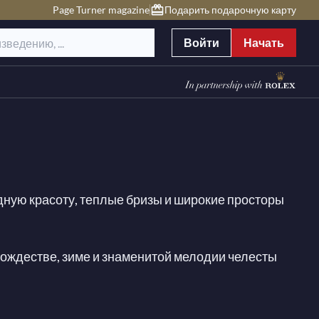
Page Turner magazine
Подарить подарочную карту
Войти
Начать
ную красоту, теплые бризы и широкие просторы
Рождестве, зиме и знаменитой мелодии челесты
да! Мы собрали эту коллекцию изысканных
оту, теплые бризы и широкие просторы летнего
нитый
Сон в летнюю ночь
Баланчина