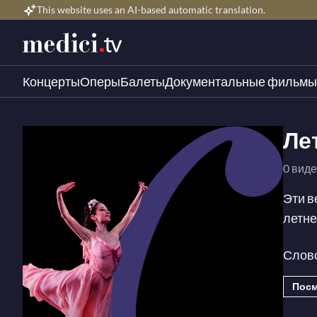
This website uses an AI-based automatic translation.
Концерты
Оперы
Балеты
Документальные фильмы
Ле
0 вид
Эти в
летне
Слов
Феи Д
Посм
балет
време