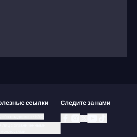
олезные ссылки
Следите за нами
ужба поддержки / FAQ
я лиц с ограниченными
зможностями