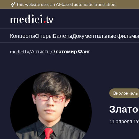
This website uses an AI-based automatic translation.
Концерты
Оперы
Балеты
Документальные фильмы
medici.tv
/
Артисты
/
Златомир Фанг
Виолончель
Злато
11 апреля 199