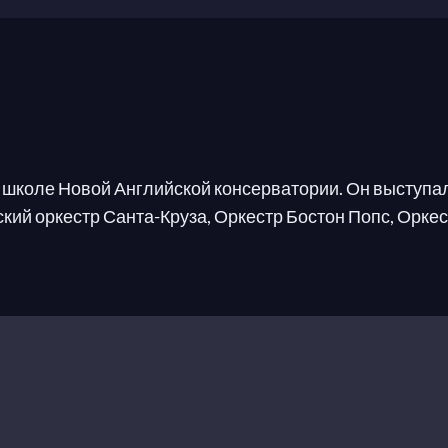
 школе Новой Английской консерватории. Он выступал
кий оркестр Санта-Круза, Оркестр Бостон Попс, Орке
, как Джордан Холл, Центр исполнительских искусств 
 молодых струнных исполнителей (2015); Золотая мед
торое место на Международном конкурсе Брамса (2013)