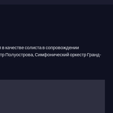
 в качестве солиста в сопровождении
стр Полуострова, Симфонический оркестр Гранд-
Цай, Музыкальная палатка Бенедикта и другие.
аль на Конкурсе струнных инструментов