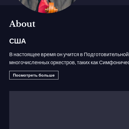
About
США
В настоящее время он учится в Подготовительной
многочисленных оркестров, таких как Симфоничес
Рапидс и других. Он выступал на таких площадках
Посмотреть больше
Призы:
Первое место на Конкурсе Йохансена для
Стульберга и Конкурсе Ирвинга Клейна (2014); В
.