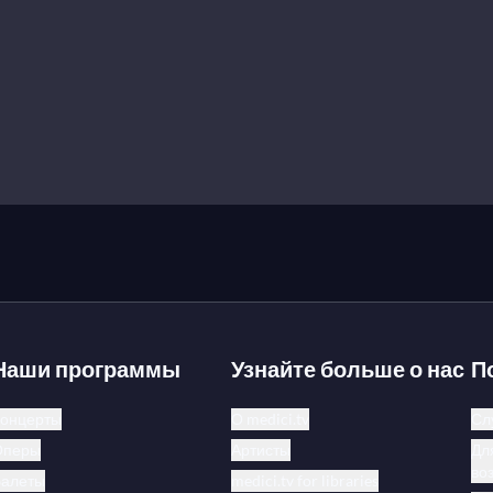
Наши программы
Узнайте больше о нас
П
онцерты
О medici.tv
Сл
Оперы
Артисты
Дл
во
Балеты
medici.tv for libraries