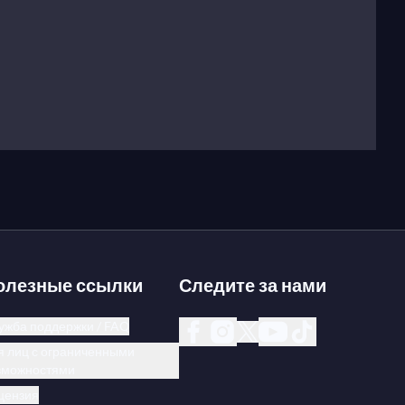
олезные ссылки
Следите за нами
ужба поддержки / FAQ
я лиц с ограниченными
зможностями
цензия