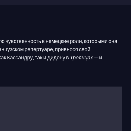
ю чувственность в немецкие роли, которыми она
анцузском репертуаре, привнося свой
к Кассандру, так и Дидону в
Троянцах
— и
са она перешла на меццо-сопрановые роли и
озже в том же году она также исполняет эту роль в
 Зиглинды (
Валькирия
).
рдене в Лондоне.