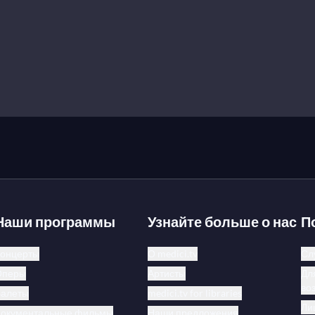
Наши программы
Узнайте больше о нас
П
онцерты
О medici.tv
Сл
Оперы
Артисты
Дл
во
Балеты
medici.tv for libraries
Ли
Документальные фильмы
Наши предложения