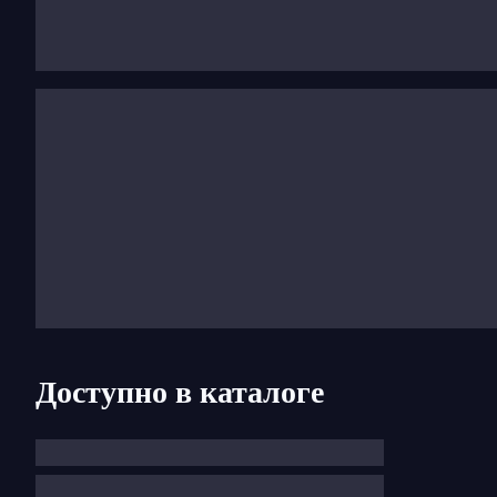
1963: Запись
Летних ночей
Берлиоза, которая с
1967: Исполняет Брунгильду (
Валькирия
) на первом П
роли Брунгильды) в Метрополитен-опера, в поста
1982: Публикация ее мемуаров
Жизнь и любов
1976–92: Преподает в Национальной высшей к
1995: Проводит мастер-классы в Музыкальном
1989: Последние выступления как певицы.
Доступно в каталоге