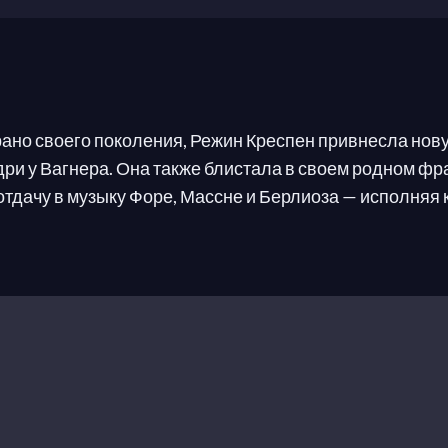
но своего поколения, Режин Креспен привнесла нову
ри у Вагнера. Она также блистала в своем родном фр
дачу в музыку Форе, Массне и Берлиоза — исполняя ка
кармелиток
Пуленка. После периода вокального кризи
 так и на сцене Метрополитен-опера.
ии дебютирует в Мюлузе в роли Эльзы (
Лоэнгрин
); п
дри в постановке Виланда Вагнера
Парсифаль
и в роли
ршальшу (
Кавалер розы
) в Глайндборне и в Ковент-Га
-Йорке.