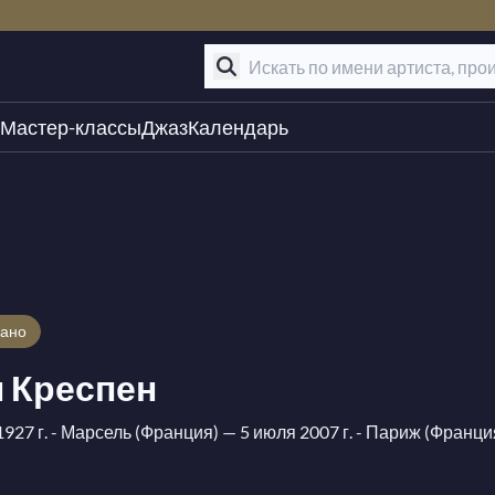
Мастер-классы
Джаз
Календарь
рано
 Креспен
927 г. - Марсель (Франция)
— 5 июля 2007 г. - Париж (Франци