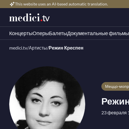
This website uses an AI-based automatic translation.
Концерты
Оперы
Балеты
Документальные фильмы
medici.tv
/
Артисты
/
Режин Креспен
Меццо-моп
Режин
23 февраля 1