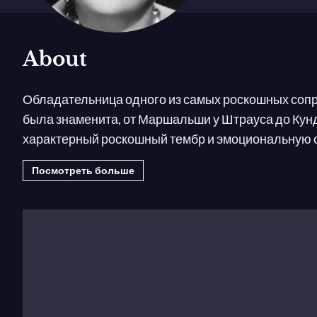
About
Обладательница одного из самых роскошных сопра
была знаменита, от Маршальши у Штрауса до Кунд
характерный роскошный тембр и эмоциональную от
участвовала в французской премьере
Диалогов 
Посмотреть больше
создала обаятельный образ Кармен как на записи,
1950: После обучения в Парижской консерватор
Парижской опере.
1956: Резия (
Оберон
) в Опере в Париже.
1958–61: Выступления в Байройте: в роли Кун
1959–60: Она исполняет высоко оцененную Ма
1962: Дебютирует в Метрополитен-опера в Нью