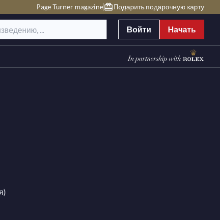
Page Turner magazine
Подарить подарочную карту
Войти
Начать
я)