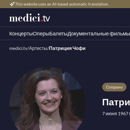
This website uses an AI-based automatic translation.
Концерты
Оперы
Балеты
Документальные фильмы
medici.tv
/
Артисты
/
Патриция Чофи
Сопрано
Патр
7 июня 1967 