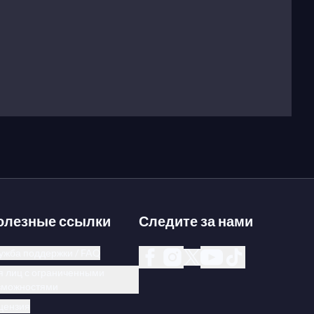
олезные ссылки
Следите за нами
ужба поддержки / FAQ
я лиц с ограниченными
зможностями
цензия