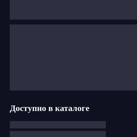
(в
Любовном напитке
Доницетти), заглавную роль
Сюзанны (в
Свадьбе Фигаро
Моцарта), Амины (в
С
произведения Вагнера, Рихарда Штрауса, Дебюсс
передать их театральность.
Доступно в каталоге