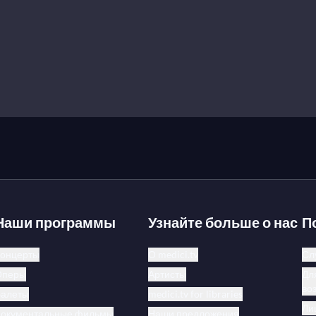
Наши программы
Узнайте больше о нас
П
онцерты
О medici.tv
Сл
Оперы
Артисты
Дл
во
Балеты
medici.tv for libraries
Ли
Документальные фильмы
Наши предложения