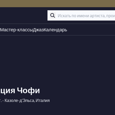
Мастер-классы
Джаз
Календарь
иция Чофи
г. - Казоле-д’Эльса, Италия