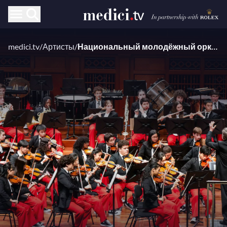
medici.tv
/
Артисты
/
Национальный молодёжный оркестр США