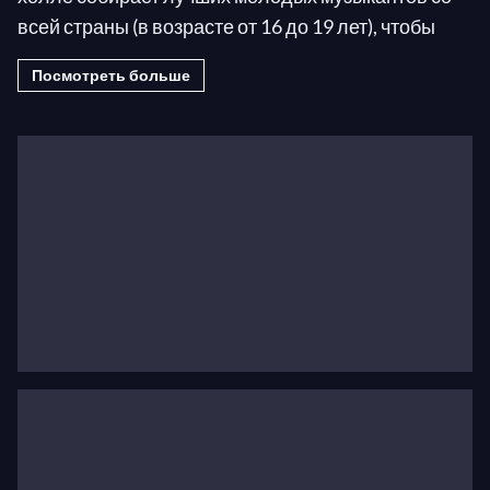
всей страны (в возрасте от 16 до 19 лет), чтобы
сформировать Национальный молодежный
Посмотреть больше
оркестр Соединенных Штатов Америки (NYO-
USA). После тщательного процесса
прослушивания и многонедельной учебной
резиденции в Колледже Пёрчейз,
Государственный университет Нью-Йорка, с
преподавателями, состоящими из ведущих
музыкантов лучших профессиональных
оркестров США, эти замечательные подростки
выступают в Карнеги-холле и отправляются в тур
по великим музыкальным столицам мира,
выступая в роли динамичных музыкальных
послов Америки. В рамках своего графика
путешествий музыканты NYO-USA также
встречаются и сотрудничают с местными