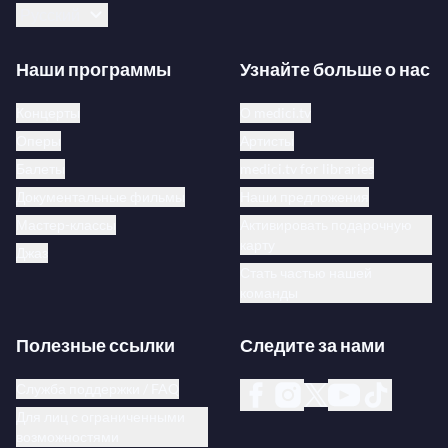
Русский
Наши программы
Узнайте больше о нас
Концерты
О medici.tv
Оперы
Артисты
Балеты
medici.tv for libraries
Документальные фильмы
Наши предложения
Мастер-классы
Активировать подарочную
карту
Джаз
Стать частью нашей
команды
Полезные ссылки
Следите за нами
Служба поддержки / FAQ
Для лиц с ограниченными
возможностями