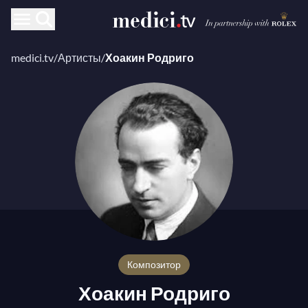
medici.tv
/
Артисты
/
Хоакин Родриго
композитор
Хоакин Родриго