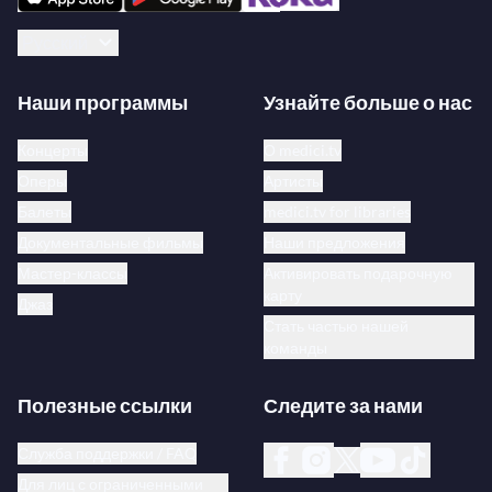
Русский
Наши программы
Узнайте больше о нас
Концерты
О medici.tv
Оперы
Артисты
Балеты
medici.tv for libraries
Документальные фильмы
Наши предложения
Мастер-классы
Активировать подарочную
карту
Джаз
Стать частью нашей
команды
Полезные ссылки
Следите за нами
Служба поддержки / FAQ
Для лиц с ограниченными