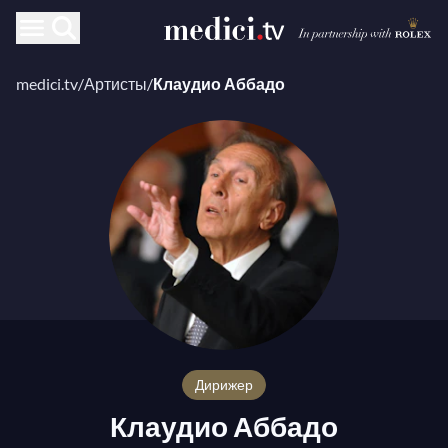
medici.tv
/
Артисты
/
Клаудио Аббадо
дирижер
Клаудио Аббадо