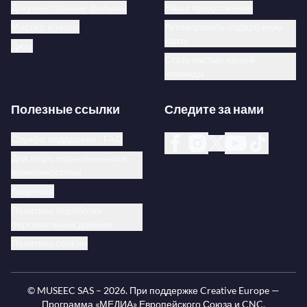
Документальные фильмы
Наши предложения
незаменимому гиганту.
Мастер-классы
Активировать подарочную
карту
Джаз
Стать частью нашей
команды
Полезные ссылки
Следите за нами
Служба поддержки / FAQ
Для лиц с ограниченными
возможностями
Лицензия
Политика обработки
персональных данных
Политика cookies
© MUSEEC SAS –
2026
. При поддержке Creative Europe —
Программа «МЕДИА» Европейского Союза и CNC.