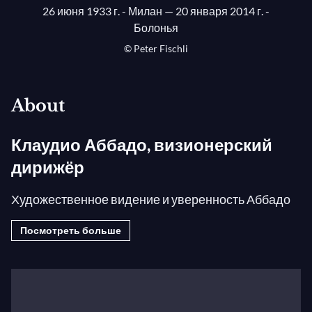
26 июня 1933 г. - Милан
— 20 января 2014 г. -
Болонья
© Peter Fischli
About
Клаудио Аббадо, визионерский
дирижёр
Художественное видение и уверенность Аббадо
звучали громко и ясно на протяжении всей его
Посмотреть больше
жизни, полной откровенных выступлений и
записей. Знакомая музыка, будь то Бетховен,
Мусоргский или Дебюсси, находила свежие
краски, ясность и ритмическую жизненность, в то