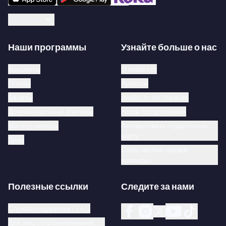
Русский
Наши программы
Узнайте больше о нас
Концерты
О medici.tv
Оперы
Артисты
Балеты
medici.tv for libraries
Документальные фильмы
Наши предложения
Мастер-классы
Активировать подарочную
карту
Джаз
Стать частью нашей
команды
Полезные ссылки
Следите за нами
Служба поддержки / FAQ
Для лиц с ограниченными