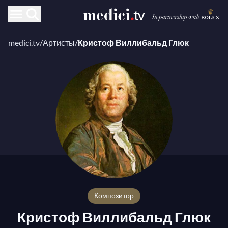
medici.tv
/
Артисты
/
Кристоф Виллибальд Глюк
композитор
Кристоф Виллибальд Глюк