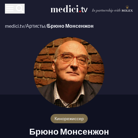
medici.tv
/
Артисты
/
Брюно Монсенжон
кинорежиссер
Брюно Монсенжон