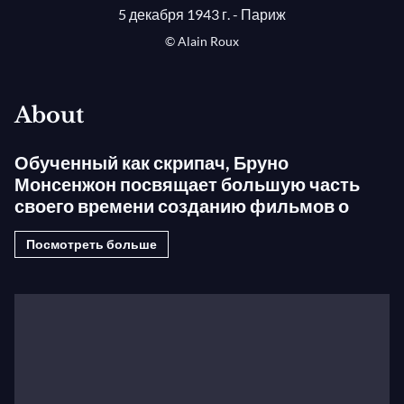
5 декабря 1943 г. - Париж
© Alain Roux
About
Обученный как скрипач, Бруно
Монсенжон посвящает большую часть
своего времени созданию фильмов о
музыке, продолжая при этом давать
Посмотреть больше
концерты.
Он снял фильмы о крупнейших музыкантах
нашего времени, включая Надю Буланже, Иегуди
Менухина, Гленна Гульда, Викторию Постникову,
Геннадия Рождественского, Мюррея Перайю,
Майкла Тилсона Томаса, Золтана Кочиша,