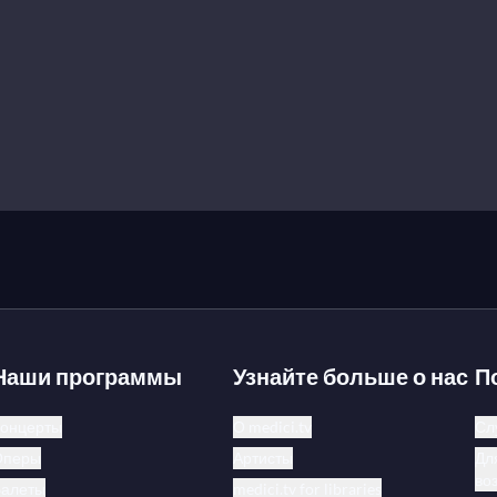
Наши программы
Узнайте больше о нас
П
онцерты
О medici.tv
Сл
Оперы
Артисты
Дл
во
Балеты
medici.tv for libraries