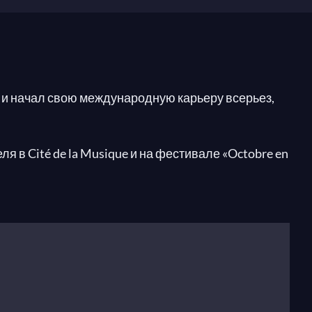
и начал свою международную карьеру всерьез,
 в Cité de la Musique и на фестивале «Octobre en
нов в Дворце изящных искусств/Филармонии в
регулярно исполняет по всей Европе (Прага,
sterZyklus), «Piano aux Jacobins», La Roque
ьная академия и Museo de la Reina Sofia в
) с большим успехом. Александр также выступал в
аме, а в следующем сезоне исполнит Рамо и