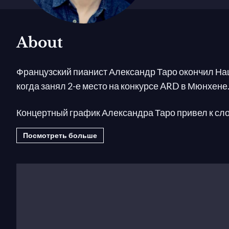
About
Французский пианист Александр Таро окончил Н
когда занял 2-е место на конкурсе ARD в Мюнхене
Концертный график Александра Таро привел к слож
Normandie»; программа Сати с певцом и рассказч
Посмотреть больше
Брюсселе; и заказы от молодых композиторов для
Мадрид, Утрехт, Париж, Таллин). Он дал сольные кон
d’Anthéron, BBC PROMS, Lufthansa Festival of Baro
Мадриде, а также гастролировал по США (Miller Th
Teatro Colón в Буэнос-Айресе, Théâtre de Vevey, 
Куперена в Филармонии в Кёльне.