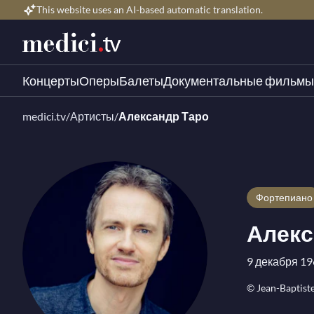
This website uses an AI-based automatic translation.
Концерты
Оперы
Балеты
Документальные фильмы
medici.tv
/
Артисты
/
Александр Таро
Фортепиано
Алекс
9 декабря 19
© Jean-Baptiste