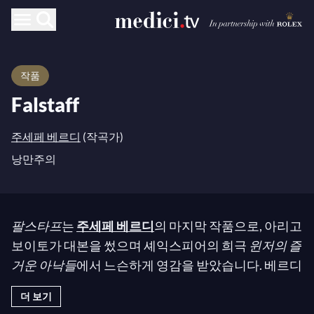
작품
Falstaff
주세페 베르디
(작곡가)
낭만주의
팔스타프
는
주세페 베르디
의 마지막 작품으로, 아리고
보이토가 대본을 썼으며 셰익스피어의 희극
윈저의 즐
거운 아낙들
에서 느슨하게 영감을 받았습니다. 베르디
가 셰익스피어의 작품에서 영감을 받은 것은 이번이
더 보기
처음이 아닙니다. 거의 50년 전, 그는 그의 유명한
맥베