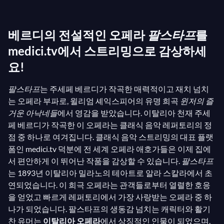
스
를 구상한 바 있습니다.
팔스타프
는 베르디의 작품
중에서 두 편뿐인 희극 중 하나라는 점에서 돋보입니
베르디의 전설적인 오페라
팔스타프
를
다(첫 번째는 초기 작품인
왕국의 하루
입니다). 이 작품
에서는 모든 것이 소동극이며, 마지막 막의 대사에서
medici.tv에서 스트리밍으로 감상하세
그 증거를 볼 수 있습니다: "세상 모든 것은 농담이다.
요!
인간은 광대로 태어난다."
팔스타프
는 주세페 베르디가 작곡한 매력적이고 재치 넘치
는 오페라 부파로, 윌리엄 셰익스피어의 유명 희곡
윈저의 즐
줄거리는 유쾌하고 뚱뚱하며 거친 기사 존 팔스타프
거운 아낙네들
에서 영감을 받았습니다. 이탈리아 천재 주세
경의 모험을 따라갑니다. 그는 어려운 재정 상황에 처
페 베르디가 작곡한 이 오페라는 클래식 음악 레퍼토리의 정
해 있습니다. 그는 작은 마을 윈저의 부유한 두 여성, 앨
점 중 하나로 여겨집니다. 클래식 음악 스트리밍의 대표 플랫
리스 포드와 메그 페이지를 유혹하여 문제를 해결하려
폼인 medici.tv 덕분에 전 세계 오페라 애호가들은 이제 집에
는 아이디어를 생각해 냅니다. 그러나 두 여성은 팔스
서 편안하게 이 뛰어난 작품을 감상할 수 있습니다.
팔스타프
타프의 계획을 알아내고 다른 등장인물들과 함께 그에
는 1893년 이탈리아 밀라노의 테아트로 알라 스칼라에서 초
연되었습니다. 이 희극 오페라는 관객들로부터 열렬한 호응
게 장난을 치기로 결심합니다. 이렇게 즐거운 분위기
을 얻었고 빠르게 레퍼토리에서 가장 사랑받는 오페라 중 하
속에서 주세페 베르디의 오페라 경력이 마무리됩니
나가 되었습니다. 팔스타프의 생동감 넘치는 캐릭터와 활기
다...
찬 유머는
이탈리아 오페라
에서 상징적인 인물이 되었으며,