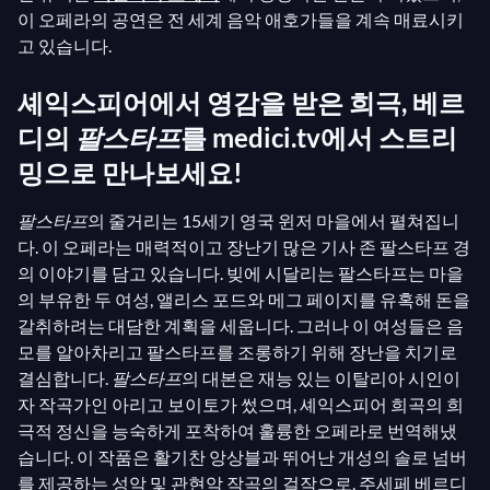
이 오페라의 공연은 전 세계 음악 애호가들을 계속 매료시키
고 있습니다.
셰익스피어에서 영감을 받은 희극, 베르
디의
팔스타프
를 medici.tv에서 스트리
밍으로 만나보세요!
팔스타프
의 줄거리는 15세기 영국 윈저 마을에서 펼쳐집니
다. 이 오페라는 매력적이고 장난기 많은 기사 존 팔스타프 경
의 이야기를 담고 있습니다. 빚에 시달리는 팔스타프는 마을
의 부유한 두 여성, 앨리스 포드와 메그 페이지를 유혹해 돈을
갈취하려는 대담한 계획을 세웁니다. 그러나 이 여성들은 음
모를 알아차리고 팔스타프를 조롱하기 위해 장난을 치기로
결심합니다.
팔스타프
의 대본은 재능 있는 이탈리아 시인이
자 작곡가인 아리고 보이토가 썼으며, 셰익스피어 희곡의 희
극적 정신을 능숙하게 포착하여 훌륭한 오페라로 번역해냈
습니다. 이 작품은 활기찬 앙상블과 뛰어난 개성의 솔로 넘버
를 제공하는 성악 및 관현악 작곡의 걸작으로, 주세페 베르디