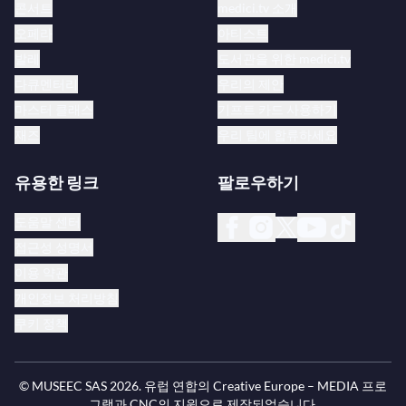
콘서트
medici.tv 소개
오페라
아티스트
발레
도서관을 위한 medici.tv
다큐멘터리
우리의 제안
마스터 클래스
기프트 카드 사용하기
재즈
우리 팀에 합류하세요
유용한 링크
팔로우하기
도움말 센터
접근성 성명서
이용 약관
개인정보 처리방침
쿠키 정책
© MUSEEC SAS
2026
. 유럽 연합의 Creative Europe – MEDIA 프로
그램과 CNC의 지원으로 제작되었습니다.