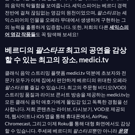
의 음악적 탁월함을 보여줍니다. 셰익스피어는 베르디 경력
전반에 걸쳐 끊임없는 영감의 원천이었으며,
팔스타프
는 셰
익스피어의 인물을 오페라 무대에서 생생하게 구현하는 그
의 능력을 훌륭하게 입증합니다. 또한, 저희의 다른
셰익스피
어 영감 작품들
도 꼭 탐색해 보세요!
베르디의
팔스타프
최고의 공연을 감상
할 수 있는 최고의 장소, medici.tv
클래식 음악 스트리밍 플랫폼 medici.tv 덕분에 초보자와 전
문가 모두가 이제 집에서 편안하게 베르디의 위대한 오페라
팔스타프
를 즐길 수 있습니다. 최고의 주문형 비디오(VOD)
스트리밍 품질과 라이브 콘서트 방송을 제공하는 medici.tv는
모든 클래식 음악 애호가에게 몰입감 있고 독특한 경험을 선
사합니다. 저희 콘텐츠는 라이브, 다시보기, VOD로 제공되
며, 웹사이트나 iOS 앱을 통해 휴대폰에서, AirPlay,
Chromecast, 그리고 이제 Roku를 통해 대형 화면에서도 감상
할 수 있습니다. 주세페 베르디의
팔스타프
뿐만 아니라
운명