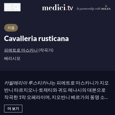
작품
Cavalleria rusticana
피에트로 마스카니
(작곡가)
베리시모
카발레리아 루스티카나
는 피에트로 마스카니가 지오
반니 타르지오니-토제티와 귀도 메나시의 대본으로
작곡한 1막 오페라이며, 지오반니 베르가의 동명 소설
에서 영감을 받았다. 짧은 길이(약 70분)와 이탈리아
베
더 보기
리즘
을 연상시키는 음악적 특징 때문에, 종종 루제로