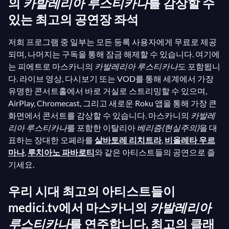
의
카발레리아 루스티카나
를 감상할 수
있는 최고의 공연장 좌석
저희 프로그램 중 일부는 모든 등록 사용자에게 무료로 제공
되며, 나머지는 구독을 통해 잠금 해제할 수 있습니다. 여기에
는 피에트로 마스카니의
카발레리아 루스티카나
도 포함됩니
다. 라이브 영상, 다시보기 또는 VOD를 통해 세계에서 가장
유명한 콘서트홀에서 바로 거실로 스트리밍할 수 있으며,
AirPlay, Chromecast, 그리고 새로운 Roku 앱을 통해 가장 큰
화면에서 콘서트를 감상할 수 있습니다. 마스카니의
카발레
리아 루스티카나
를 포함한 이탈리아
베리즘(현실주의)
을 대
표하는 장대한 오페라를
살바토레 리치트라
,
비올레타 우르
마나
,
루치아노 파바로티
와 같은 아티스트들의 공연으로 즐
기세요.
우리 시대 최고의 아티스트들이
medici.tv에서 마스카니의
카발레리아
루스티카나
를 연주합니다, 최고의 클래