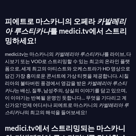
레온카발로의 다른 오페라
파글리아치
와 함께 공연되
는데, 이 조합은 1893년 뉴욕 메트로폴리탄 오페라 하
피에트로 마스카니의 오페라
카발레리
우스에서 처음 제안되었다. 줄거리는 시칠리아의 작은
마을 비치니에 사는 두 커플 사이의 질투와 배신 이야
아 루스티카나
를 medici.tv에서 스트리
기를 무대에 올린다. 무관심과 오메르타(침묵의 법칙),
밍하세요!
명예 문제의 분위기 속에서 알피오와 투리푸는 죽음에
medici.tv는 마스카니의
카발레리아 루스티카나
를 라이브, 다
이르는 결투를 벌이게 되고, 그 누구도 승리하지 못한
시보기 또는 VOD로 스트리밍할 수 있는 최고의 온라인 플랫
다…
카발레리아 루스티카나
에서 마스카니는 잔인하
폼으로, 세계 최고의 아티스트와 오케스트라가 HD 영상으로
면서도 단순하고 효과적인 줄거리를 만들어내는 능력
담긴 가장 흥미로운 콘서트에 가상 티켓을 제공합니다. 시칠
을 보여준다. 사실주의 효과를 강화하기 위해 그의 음
리아의 불타버린 풍경에서 영감을 받은
카발레리아 루스티
악은 종종 남부 이탈리아의 민요를 연상시킨다.
카나
는 배신, 질투, 남성주의, 상실의 이야기를 담고 있으며,
이 이야기는 반복될 운명인 듯합니다… 무엇을 기다리고 계
신가요? 언제 어디서나 피에트로 마스카니의
카발레리아 루
스티카나
의 최고의 해석을 들어보세요!
medici.tv에서 스트리밍되는 마스카니