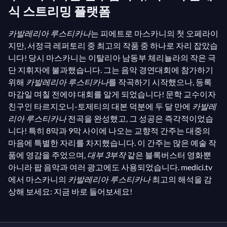
식 스트리밍 플랫폼
카발레리아 루스티카나
는 피에트로 마스카니의 첫 오페라이
지만, 서정극 레퍼토리 중 최고의 작품 중 하나로 자리 잡았습
니다! 당시 마스카니는 이탈리아 남동부 체리뇰라의 작은 극
단 지휘자에 불과했습니다. 그는 음악 경연대회에 참가하기
위해
카발레리아 루스티카나
를 작곡하기 시작했으나, 등록
마감일 며칠 전에야 대회를 알게 되었습니다! 문학 교수이자
친구인 타르지오니-토제티의 대본 덕분에 두 달 만에
카발레
리아 루스티카나
전곡을 완성했고, 그 성공은 즉각적이었습
니다! 특히 8막과 9막 사이에 나오는 교향적 간주는 대중의
마음에 특별한 자리를 차지했습니다. 이 간주는 많은 예술 작
품에 영감을 주었으며,
대부 3부작
같은 블록버스터 영화뿐
아니라 팝 음악과 여러 광고에도 사용되었습니다. medici.tv
에서 마스카니의
카발레리아 루스티카나
최고의 해석을 감
상해 보세요: 지금 바로 들어보세요!