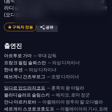
(음악 감독) – 일다르 압드라자코프 (아틸라), 블
라디슬라프 술림스키 (에지오), 안나 마르카로바
(오다벨라)와 함께...
구독자 전용
공유
출연진
아르투로 가마
— 무대 감독
프랑크 필립 슐뢰스만
— 의상 디자이너
한네 루센
— 의상 디자이너
예브게니 간츠부르그
— 조명 디자이너
일다르 압드라자코프
— 훈족의 왕 아틸라
블라디슬라프 술림스키
— 에지오, 로마 장군
안나 마르카로바
— 아퀼레이아 영주의 딸 오다벨라
세르게이 스코로코호도프
— 아퀼레이아의 기사, 포레