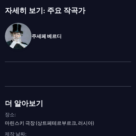
디의 덜 알려진 작품 중 하나를 선보인다.
자세히 보기: 주요 작곡가
역사 드라마 형식으로 꾸며진
아틸라
는 19세기 중반
이탈리아의 뜨거운 이슈였던 이탈리아 독립에 대한 베
주세페 베르디
르디의 지지를 은근히 표현한 작품이다. 5세기 훈족 아
틸라의 로마 제국 침략에서 느슨하게 영감을 받은 이
오페라는 외세 침략자에 맞서 민족이 독립을 쟁취하기
위해 일어설 때 벌어지는 일을 탐구한다. 1846년 3월
베니스 라 페니체에서 초연되었을 때 상당한 열광을
불러일으켰으나, 20세기 중반까지 표준 오페라 레퍼
토리에서 사라졌다가 1951년 베니스 페스티벌에서 카
를로 마리아 줄리니가 부활시킨 이후로 작곡가의 걸작
더 알아보기
중 하나로 자리매김했다.
장소:
사진: N. Razina
마린스키 극장 (상트페테르부르크, 러시아)
제작 날짜: