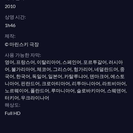
이 프로그램은 웹 최고의
클래식 음악 스트리밍 플랫
2010
폼
인 medici.tv에서 제공하는 수천 개 중 하나일 뿐이
상영 시간:
다!
1h46
제작:
© 마린스키 극장
사용 가능한 자막:
영어, 프랑스어, 이탈리아어, 스페인어, 포르투갈어, 러시아
어, 불가리아어, 체코어, 그리스어, 헝가리어, 네덜란드어, 중
국어, 한국어, 독일어, 일본어, 카탈루냐어, 덴마크어, 에스토
니아어, 핀란드어, 크로아티아어, 리투아니아어, 라트비아어,
노르웨이어, 폴란드어, 루마니아어, 슬로바키아어, 스웨덴어,
터키어, 우크라이나어
해상도:
Full HD