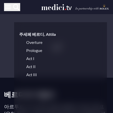
주세페 베르디, Attila
Overture
Prologue
Act I
Act II
Act III
베르디의 아틸라
아르투로 가마 (무대 감독), 발레리 게르기예프