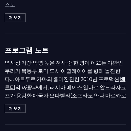
스토
더 보기
프로그램 노트
역사상 가장 악명 높은 전사 중 한 명이 이끄는 야만인
무리가 북동부 로마 도시 아퀼레이아를 향해 돌진한
다… 아르투로 가마의 흥미진진한 2010년 프로덕션
베
르디
의
아틸라
에서, 러시아 베이스 일다르 압드라자코
프가 용감한 애국자 오다벨라(소프라노 안나 마르카로
바)와 그녀의 동료 에지오(바리톤 블라디슬라프 술림
더 보기
스키), 포레스토(테너 세르게이 스코로코도프)와 대립
하는 악명 높은 훈족 아틸라 역을 맡았다. 발레리 게르
기예프가 마린스키 극장 오케스트라를 지휘하며 베르