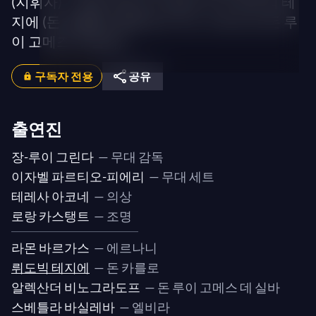
(지휘자) – 라몬 바르가스 (에르나니), 루도빅 테
지에 (돈 카를로), 알렉산더 비노그라도프 (돈 루
이 고메즈 데 실바)...
구독자 전용
공유
출연진
장-루이 그린다
— 무대 감독
이자벨 파르티오-피에리
— 무대 세트
테레사 아코네
— 의상
로랑 카스탱트
— 조명
라몬 바르가스
— 에르나니
뤼도빅 테지에
— 돈 카를로
알렉산더 비노그라도프
— 돈 루이 고메스 데 실바
스베틀라 바실레바
— 엘비라