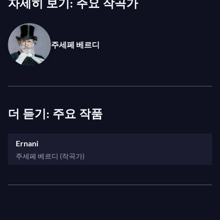
자세히 보기: 주요 작곡가
이었습니다. 또한 베르디가 완전히 자신의 조건에 따
라 창작할 수 있었던 첫 오페라이기도 합니다. 이전의
성공들이 그에게 극장, 가수, 주제, 대본을 선택할 권한
주세페 베르디
을 부여했고,
에르나니
의 이후 대성공은 이 자유가 그
에게 잘 맞는다는 것을 증명했습니다! 자유로운 권한
을 부여받은 젊은 작곡가는 빅토르 위고의 1830년 드
라마
에르나니
를 선택했습니다. 이 작품은 이미 유럽
전역에서 관객들의 마음을 사로잡은 변함없는 낭만주
더 듣기: 주요 작품
의 작품입니다. 위고의 희곡을 바탕으로 베르디와 피
아베는 원작 텍스트에 충실하게 따릅니다. 줄거리는
Ernani
세 남자—테너 에르나니(전형적인 열정적인 연인), 바
주세페 베르디 (작곡가)
리톤 카를로(스페인 왕), 그리고 베이스 실바(학대하는
삼촌)—가 연약한 여주인공 엘비라를 놓고 치열하게 다
투는 이야기입니다...