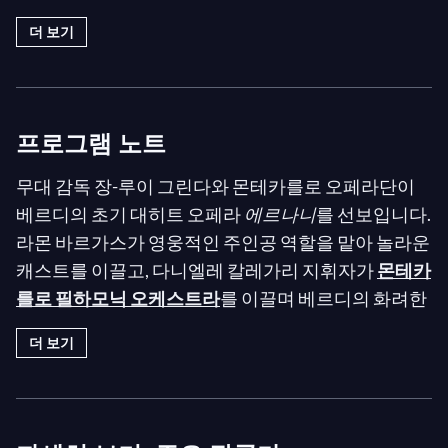
더 보기
프로그램 노트
무대 감독 장-루이 그린다와 몬테카를로 오페라단이
베르디의 초기 대히트 오페라
에르나니
를 선보입니다.
라몬 바르가스가 영웅적인 주인공 역할을 맡아 놀라운
캐스트를 이끌고, 다니엘레 칼레가리 지휘자가
몬테카
를로 필하모닉 오케스트라
를 이끌며 베르디의 화려한
멜로디를 연주합니다.
더 보기
에르나니
는
베르디
경력의 중요한 전환점이 되었습니
다. 다섯 번째 오페라에 불과했지만, 극작가 프란체스
코 마리아 피아베와의 매우 성공적인 협업의 첫 작품