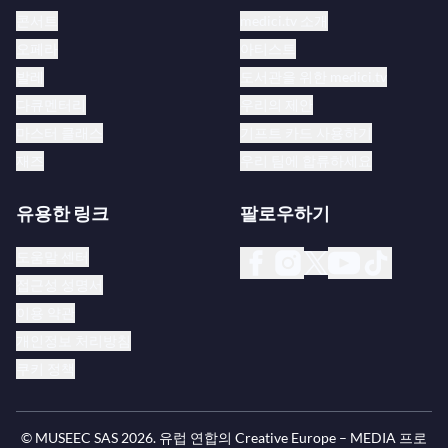
콘서트
medici.tv 소개
오페라
아티스트
발레
도서관을 위한 medici.tv
다큐멘터리
우리의 제안
마스터 클래스
기프트 카드 사용하기
재즈
우리 팀에 합류하세요
유용한 링크
팔로우하기
도움말 센터
접근성 성명서
이용 약관
개인정보 처리방침
쿠키 정책
© MUSEEC SAS
2026
. 유럽 연합의 Creative Europe – MEDIA 프로