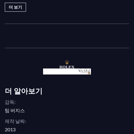
영상에서 그녀는 메디치 관객들의 질문에 답하며, 아
더 보기
티스트의 성격을 조금 더 알 수 있는 기회를 제공합니
다.
그녀는 새로운 악보를 어떻게 다루나요? 그녀가 가장
좋아하는 음식은 무엇일까요? 베르비에에 돌아온 기
분은 어떨까요? 이 인터뷰에서 그녀의 답변을 확인해
보세요!
더 알아보기
감독:
팀 버지스
제작 날짜:
2013