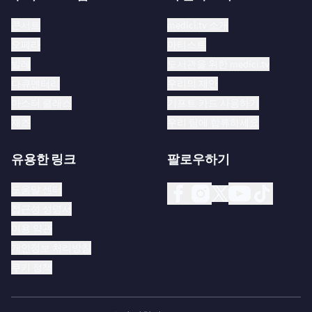
콘서트
medici.tv 소개
오페라
아티스트
발레
도서관을 위한 medici.tv
다큐멘터리
우리의 제안
마스터 클래스
기프트 카드 사용하기
재즈
우리 팀에 합류하세요
유용한 링크
팔로우하기
도움말 센터
접근성 성명서
이용 약관
개인정보 처리방침
쿠키 정책