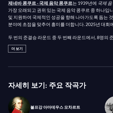
제네바 콩쿠르 - 국제 음악 콩쿠르
는 1939년에
국제 음
가장 오래되고 권위 있는 국제 음악 콩쿠르 중 하나입니
및 지원하여 국제적인 성공을 향해 나아가도록 돕는 것
분야에 초점을 맞추어 흥미를 더합니다. 2025년 대
두 번의 준결승 라운드 중 두 번째 라운드에서, 8명의
작품으로 그들의 기량을 시험할 실내악 연주를 선보입
더 보기
르티멘토와 베리오의
Naturale
(비올라, 타악기, 전자
토모코, 에토레 카우사 등 저명한 아티스트들로 구성
가하여 8명 중 3명이
결승 라운드
에 진출할지를 결정
자세히 보기: 주요 작곡가
볼프강 아마데우스 모차르트