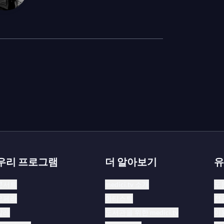
우리 프로그램
더 알아보기
유
콘서트
medici.tv 소개
도
오페라
아티스트
접
발레
도서관을 위한 medici.tv
이