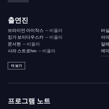
출연진
브라이언 아이작스
— 비올라
바실
킹가 보이다우스카
— 비올라
아야
문서현
— 비올라
알레
사라 스트로hm
— 비올라
에마
더 보기
프로그램 노트