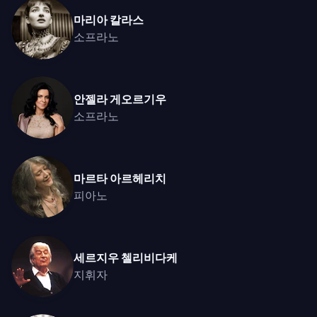
마리아 칼라스
소프라노
안젤라 게오르기우
소프라노
마르타 아르헤리치
피아노
세르지우 첼리비다케
지휘자