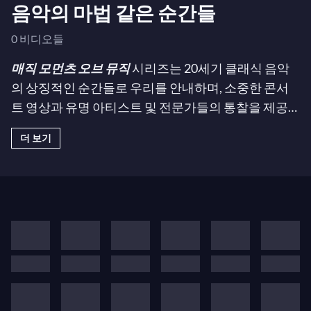
음악의 마법 같은 순간들
0 비디오들
매직 모먼츠 오브 뮤직
시리즈는 20세기 클래식 음악
의 상징적인 순간들로 우리를 안내하며, 소중한 콘서
트 영상과 유명 아티스트 및 전문가들의 통찰을 제공
합니다.
1989년 베를린 장벽 콘서트
,
블라디미르 호로
더 보기
비츠의 전설적인 모스크바 리사이틀
,
1965년 쇼팽 콩
쿠르의 마르타 아르게리치
등 음악 역사를 형성한 수
많은 공연들을 다시 경험해 보세요...