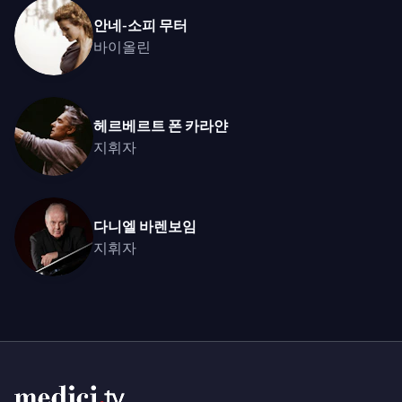
안네-소피 무터
바이올린
헤르베르트 폰 카라얀
지휘자
다니엘 바렌보임
지휘자